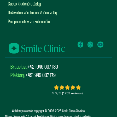
Často kladené otázky
Doživotná záruka na Večné zuby
Pre pacientov zo zahraničia
Bratislava
+421 949 007 180
Piešťany
+421 949 007 179
Webdesign a obsah copyright © 2006-2026 Smile Clinic Slovakia.
Názov „Večne zuby“ (Eternal Teeth) – prihláška na ochrannú známku prebieha.