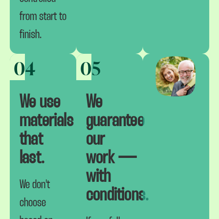
from start to
finish.
04
05
We use
We
materials
guarantee
that
our
last.
work —
with
We don't
conditions.
choose