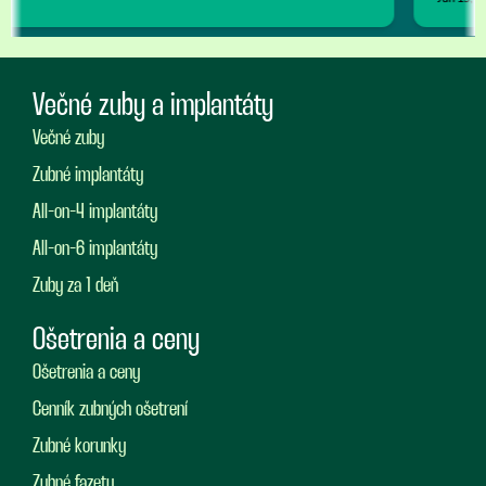
Večné zuby a implantáty
Večné zuby
Zubné implantáty
All-on-4 implantáty
All-on-6 implantáty
Zuby za 1 deň
Ošetrenia a ceny
Ošetrenia a ceny
Cenník zubných ošetrení
Zubné korunky
Zubné fazety