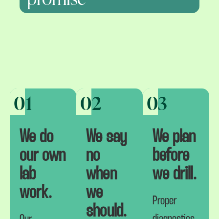
01
02
03
We do
We say
We plan
our own
no
before
lab
when
we drill.
work.
we
Proper
should.