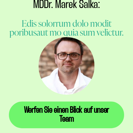
MDDr. Marek Salka:
Edis solorrum dolo modit
poribusaut mo quia sum velictur.
Werfen Sie einen Blick auf unser
Team