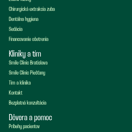
Chirurgická extrakcia zuba
Dentálna hygiena
Sedácia
Financovanie ošetrenia
Kliniky a tím
Smile Clinic Bratislava
Smile Clinic Piešťany
Tím a klinika
Kontakt
Bezplatná konzultácia
Dôvera a pomoc
Príbehy pacientov