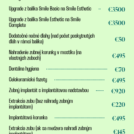
€3500
Upgrade z balíka Smile Basic na Smile Esthetic
Upgrade z balíka Smile Esthetic na Smile
€3500
Complete
Dodatočné nočné dlahy (nad počet poskytnutých
€50
dláh v rámci balíka)
Nahradenie zubnej korunky v mostíku (na
€495
vlastných zuboch)
€70
Dentálna hygiena
€495
Celokeramické fazety
€920
Zubný implantát s implantátovou nadstavbou
Extrakcia zubu (bez náhrady zubným
€220
implantátom)
€495
Implantátová korunka
Extrakcia zubu (ak sa medzera nahradí zubným
€145