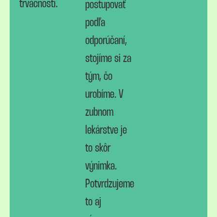
trvácnosti.
postupovať
podľa
odporúčaní,
stojíme si za
tým, čo
urobíme. V
zubnom
lekárstve je
to skôr
výnimka.
Potvrdzujeme
to aj