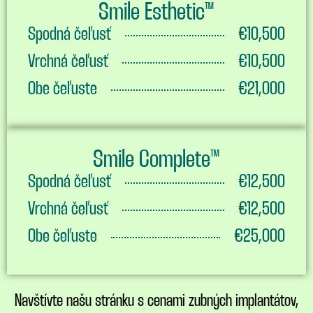
Smile Esthetic™
Spodná čeľusť
€10,500
Vrchná čeľusť
€10,500
Obe čeľuste
€21,000
Smile Complete™
Spodná čeľusť
€12,500
Vrchná čeľusť
€12,500
Obe čeľuste
€25,000
Navštívte našu stránku s cenami zubných implantátov,