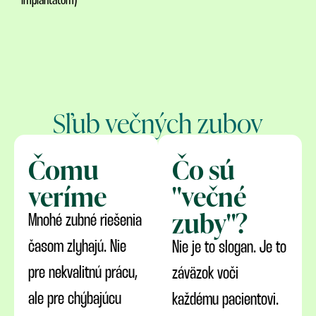
implantátom)
Sľub večných zubov
Čomu
Čo sú
veríme
"večné
zuby"?
Mnohé zubné riešenia
časom zlyhajú. Nie
Nie je to slogan. Je to
pre nekvalitnú prácu,
záväzok voči
ale pre chýbajúcu
každému pacientovi.