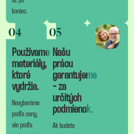
až po
koniec.
04
05
Používame
Našu
materiály,
prácu
ktoré
garantujeme
vydržia.
- za
určitých
Nevyberáme
podmienok.
podľa ceny,
ale podľa
Ak budete