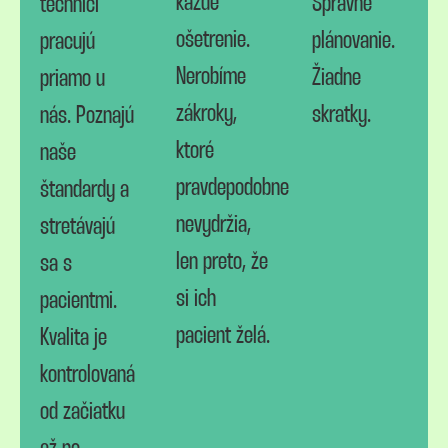
každé
Správne
technici
ošetrenie.
plánovanie.
pracujú
Nerobíme
Žiadne
priamo u
zákroky,
skratky.
nás. Poznajú
ktoré
naše
pravdepodobne
štandardy a
nevydržia,
stretávajú
len preto, že
sa s
si ich
pacientmi.
pacient želá.
Kvalita je
kontrolovaná
od začiatku