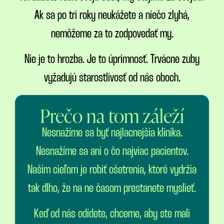
Ak sa po tri roky neukážete a niečo zlyhá,
nemôžeme za to zodpovedať my.
Nie je to hrozba. Je to úprimnosť. Trvácne zuby
vyžadujú starostlivosť od nás oboch.
Prečo na tom záleží
Nesnažíme sa byť najlacnejšia klinika.
Nesnažíme sa ani o čo najviac pacientov.
Naším cieľom je robiť ošetrenia, ktoré vydržia
tak dlho, že na ne časom prestanete myslieť.
Keď od nás odídete, chceme, aby ste mali