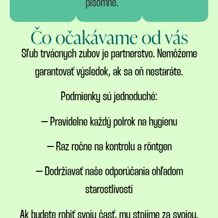
písomne.
Čo očakávame od vás
Sľub trvácnych zubov je partnerstvo. Nemôžeme
garantovať výsledok, ak sa oň nestaráte.
Podmienky sú jednoduché:
– Pravidelne každý polrok na hygienu
– Raz ročne na kontrolu a röntgen
– Dodržiavať naše odporúčania ohľadom
starostlivosti
Ak budete robiť svoju časť, my stojíme za svojou.