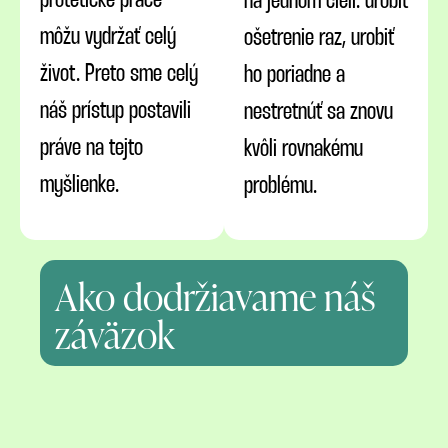
protetické práce
na jednom cieli: urobiť
môžu vydržať celý
ošetrenie raz, urobiť
život. Preto sme celý
ho poriadne a
náš prístup postavili
nestretnúť sa znovu
práve na tejto
kvôli rovnakému
myšlienke.
problému.
Ako dodržiavame náš
záväzok