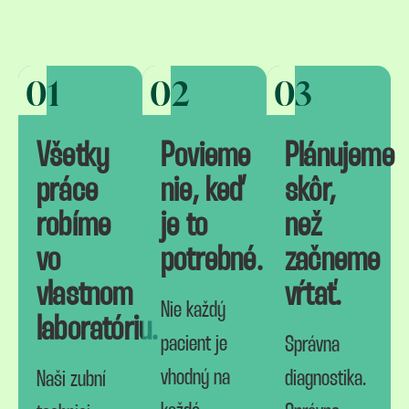
01
02
03
Všetky
Povieme
Plánujeme
práce
nie, keď
skôr,
robíme
je to
než
vo
potrebné.
začneme
vlastnom
vŕtať.
Nie každý
laboratóriu.
pacient je
Správna
vhodný na
diagnostika.
Naši zubní