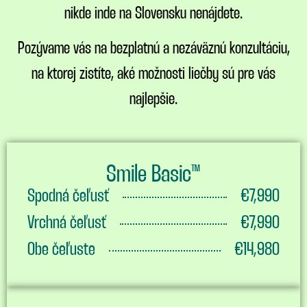
nikde inde na Slovensku nenájdete.
Pozývame vás na bezplatnú a nezáväznú konzultáciu,
na ktorej zistíte, aké možnosti liečby sú pre vás
najlepšie.
Smile Basic™
Spodná čeľusť
€7,990
Vrchná čeľusť
€7,990
Obe čeľuste
€14,980