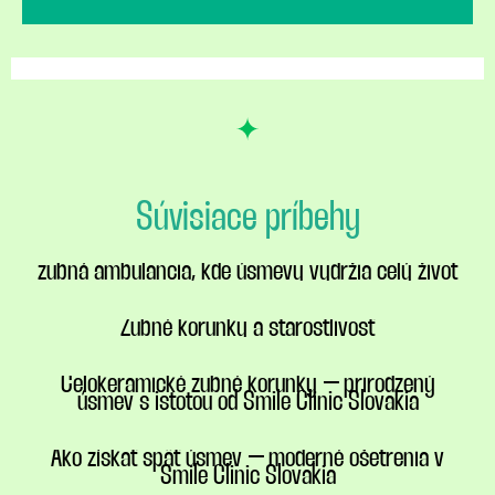
Súvisiace príbehy
zubná ambulancia, kde úsmevy vydržia celý život
Zubné korunky a starostlivosť
Celokeramické zubné korunky – prirodzený
úsmev s istotou od Smile Clinic Slovakia
Ako získať späť úsmev – moderné ošetrenia v
Smile Clinic Slovakia