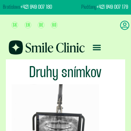
content
Bratislava
+421 949 007 180
Piešťany
+421 949 007 179
Ošetrenie & Ceny
Druhy snímkov