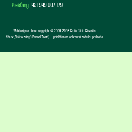
Piešťany
+421 949 007 179
Webdesign a obsah copyright © 2006-2026 Smile Clinic Slovakia.
Názov „Večne zuby“ (Eternal Teeth) – prihláška na ochrannú známku prebieha.