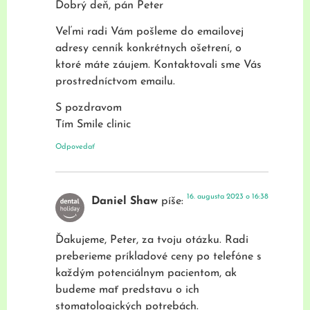
Dobrý deň, pán Peter
Veľmi radi Vám pošleme do emailovej
adresy cenník konkrétnych ošetrení, o
ktoré máte záujem. Kontaktovali sme Vás
prostredníctvom emailu.
S pozdravom
Tím Smile clinic
Odpovedať
16. augusta 2023 o 16:38
Daniel Shaw
píše:
Ďakujeme, Peter, za tvoju otázku. Radi
preberieme príkladové ceny po telefóne s
každým potenciálnym pacientom, ak
budeme mať predstavu o ich
stomatologických potrebách.