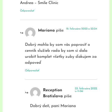
Andrea – Smile Clinic
Odpovedať
18. februára 2022 o 22:24
Mariana
píše:
Dobrý mohla by som vás poprosiť o
cenník služieb rada by som si dala
urobiť komplet všetky zuby ďakujem za
odpoveď
Odpovedať
23. februára 2022
Reception
o 11:06
Bratislava
píše:
Dobrý deň, pani Mariana