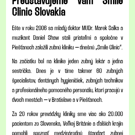
Predstavujeme Vám Smile
Clinic Slovakia
Ešte v roku 2006 sa mladý doktor MUDr. Marek Salka a
muzikant Daniel Shaw stali priateľmi a spoločne v
Piešťanoch založili zubnú kliniku – dnešnú „Smile Clinic“.
Na začiatku bol na klinike jeden zubný lekár a jedna
sestrička. Dnes je v tíme takmer 60 zubných
špecialistov, dentánych hygieničiek, zubných technikov
a profesionálneho pomocného personálu, ktorí pracujú v
dvoch mestách – v Bratislave a v Piešťanoch.
Za 20 rokov prevádzky kliniky sme viac ako 20.000
pacientom zo Slovenska, Veľkej Británie a ďalších krajín
pomohli spoznať medzinárodný štandart zubnej