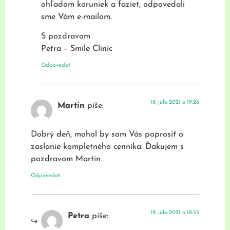
ohľadom koruniek a faziet, odpovedali
sme Vám e-mailom.
S pozdravom
Petra – Smile Clinic
Odpovedať
18. júla 2021 o 19:26
Martin
píše:
Dobrý deň, mohol by som Vás poprosiť o
zaslanie kompletného cenníka. Ďakujem s
pozdravom Martin
Odpovedať
19. júla 2021 o 18:53
Petra
píše: