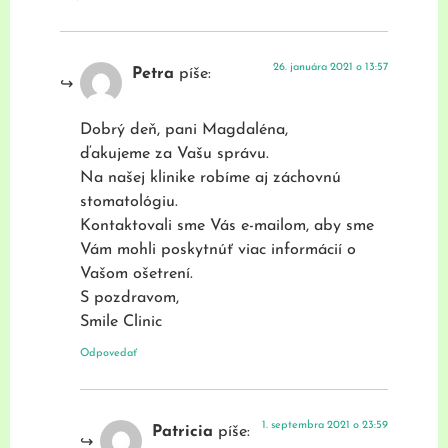
26. januára 2021 o 13:57
Petra
píše:
Dobrý deň, pani Magdaléna,
ďakujeme za Vašu správu.
Na našej klinike robíme aj záchovnú
stomatológiu.
Kontaktovali sme Vás e-mailom, aby sme
Vám mohli poskytnúť viac informácií o
Vašom ošetrení.
S pozdravom,
Smile Clinic
Odpovedať
1. septembra 2021 o 23:59
Patricia
píše: