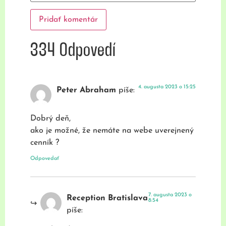
334 Odpovedí
4. augusta 2023 o 15:25
Peter Abraham
píše:
Dobrý deň,
ako je možné, že nemáte na webe uverejnený
cenník ?
Odpovedať
7. augusta 2023 o
Reception Bratislava
8:54
píše: