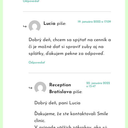
Odpovedať
19. januára 2022 o 17:09
Lucia
píše:
Dobrý deň, chcem sa spýtať na cenník a
či je možné dať si spraviť zuby aj na
splátky, ďakujem pekne za odpoveď.
Odpovedať
20. januára 2022
Reception
o 13:47
Bratislava
píše:
Dobrý deň, pani Lucia
Ďakujeme, že ste kontaktovali Smile
clinic.
V prípade väčších zákrokov, ako sú