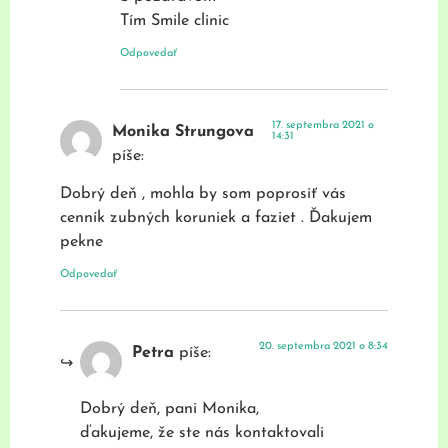
Tím Smile clinic
Odpovedať
17. septembra 2021 o
Monika Strungova
14:31
píše:
Dobrý deň , mohla by som poprosiť vás
cenník zubných koruniek a faziet . Ďakujem
pekne
Odpovedať
20. septembra 2021 o 8:34
Petra
píše:
Dobrý deň, pani Monika,
ďakujeme, že ste nás kontaktovali