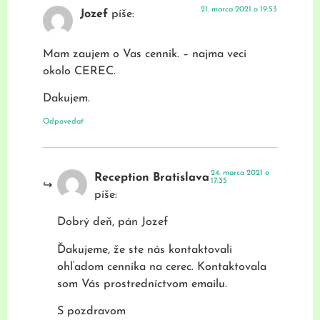
21. marca 2021 o 19:53
Jozef
píše:
Mam zaujem o Vas cennik. – najma veci
okolo CEREC.
Dakujem.
Odpovedať
24. marca 2021 o
Reception Bratislava
17:35
píše:
Dobrý deň, pán Jozef
Ďakujeme, že ste nás kontaktovali
ohľadom cenníka na cerec. Kontaktovala
som Vás prostredníctvom emailu.
S pozdravom