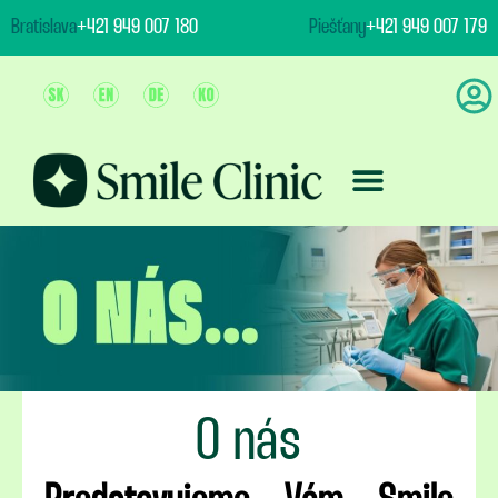
content
Bratislava
+421 949 007 180
Piešťany
+421 949 007 179
Ošetrenie & Ceny
O nás