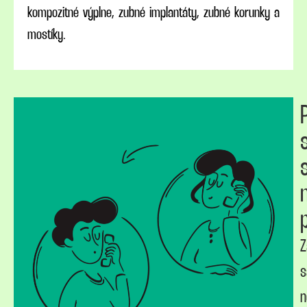
kompozitné výplne, zubné implantáty, zubné korunky a
mostíky.
Z
s
n