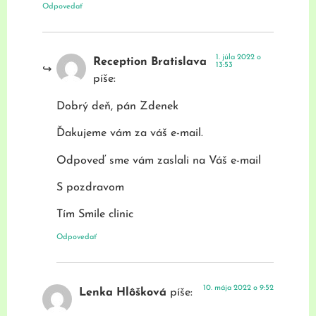
Odpovedať
1. júla 2022 o
Reception Bratislava
13:53
píše:
Dobrý deň, pán Zdenek
Ďakujeme vám za váš e-mail.
Odpoveď sme vám zaslali na Váš e-mail
S pozdravom
Tím Smile clinic
Odpovedať
10. mája 2022 o 9:52
Lenka Hlôšková
píše: