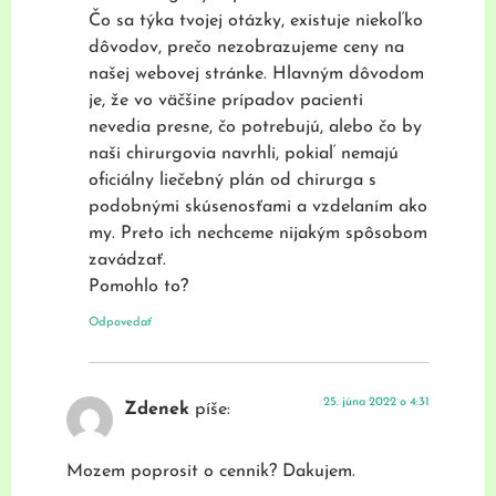
Čo sa týka tvojej otázky, existuje niekoľko
dôvodov, prečo nezobrazujeme ceny na
našej webovej stránke. Hlavným dôvodom
je, že vo väčšine prípadov pacienti
nevedia presne, čo potrebujú, alebo čo by
naši chirurgovia navrhli, pokiaľ nemajú
oficiálny liečebný plán od chirurga s
podobnými skúsenosťami a vzdelaním ako
my. Preto ich nechceme nijakým spôsobom
zavádzať.
Pomohlo to?
Odpovedať
25. júna 2022 o 4:31
Zdenek
píše:
Mozem poprosit o cennik? Dakujem.