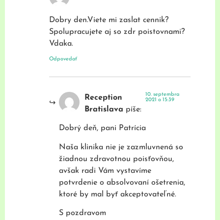
Dobry den.Viete mi zaslat cennik?
Spolupracujete aj so zdr poistovnami?
Vdaka.
Odpovedať
10. septembra
Reception
2021 o 15:39
Bratislava
píše:
Dobrý deň, pani Patrícia
Naša klinika nie je zazmluvnená so
žiadnou zdravotnou poisťovňou,
avšak radi Vám vystavíme
potvrdenie o absolvovaní ošetrenia,
ktoré by mal byť akceptovateľné.
S pozdravom