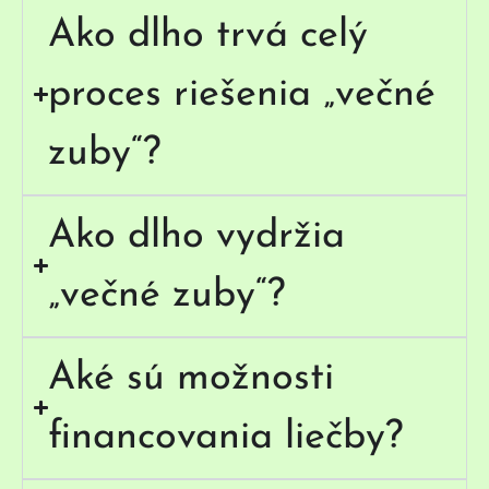
Ako dlho trvá celý
proces riešenia „večné
zuby“?
Ako dlho vydržia
„večné zuby“?
Aké sú možnosti
financovania liečby?