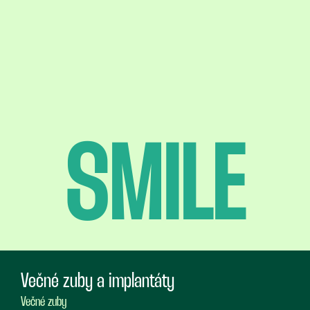
SMILE
Večné zuby a implantáty
Večné zuby