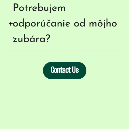
Potrebujem
odporúčanie od môjho
zubára?
Contact Us