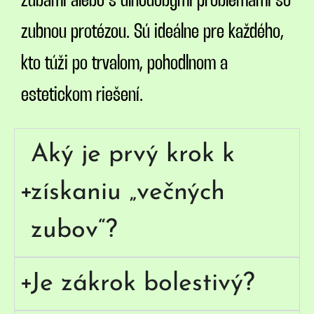
zubami alebo s dlhodobými problémami so
zubnou protézou. Sú ideálne pre každého,
kto túži po trvalom, pohodlnom a
estetickom riešení.
Aký je prvý krok k
získaniu „večných
zubov“?
Je zákrok bolestivý?