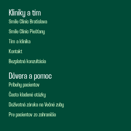
Kliniky a tím
Smile Clinic Bratislava
Smile Clinic Piešťany
Tím a klinika
Kontakt
Bezplatná konzultácia
Dôvera a pomoc
Príbehy pacientov
Často kladené otázky
Doživotná záruka na Večné zuby
Pre pacientov zo zahraničia