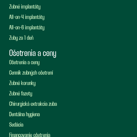
Zubné implantáty
All-on-4 implantáty
All-on-6 implantáty
Zuby za 1 deň
Ošetrenia a ceny
Ošetrenia a ceny
Cenník zubných ošetrení
Zubné korunky
Zubné fazety
Chirurgická extrakcia zuba
Dentálna hygiena
Sedácia
Financovanie ošetrenia