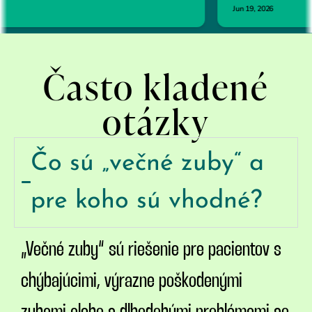
Často kladené
otázky
Čo sú „večné zuby“ a
pre koho sú vhodné?
„Večné zuby“ sú riešenie pre pacientov s
chýbajúcimi, výrazne poškodenými