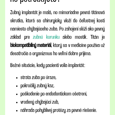
Zubný implantát je malá, no mimoriadne pevná titánová
skrutka, ktorá sa chirurgicky vloží do čeľustnej kosti
namiesto chýbajúceho zuba. Po zahojení slúži ako pevný
základ pre
zubnú korunku
alebo mostík. Titán je
biokompatibilný materiál
, ktorý sa v medicíne používa už
desaťročia a organizmus ho veľmi dobre prijíma.
Bežné situácie, kedy pacienti volia implantát:
strata zuba po úraze,
pokročilý zubný kaz,
poškodenie po endodontickom ošetrení,
vrodený chýbajúci zub,
náhrada pohyblivej protézy za pevné riešenie.