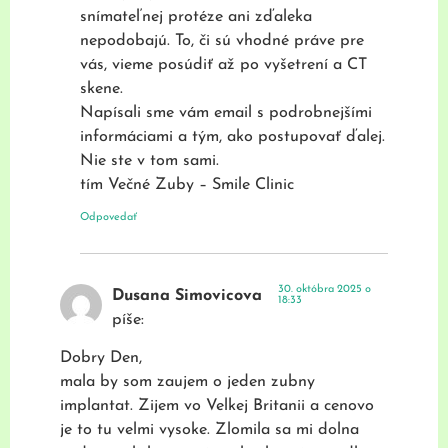
snímateľnej protéze ani zďaleka
nepodobajú. To, či sú vhodné práve pre
vás, vieme posúdiť až po vyšetrení a CT
skene.
Napísali sme vám email s podrobnejšími
informáciami a tým, ako postupovať ďalej.
Nie ste v tom sami.
tím Večné Zuby – Smile Clinic
Odpovedať
30. októbra 2025 o
Dusana Simovicova
18:33
píše:
Dobry Den,
mala by som zaujem o jeden zubny
implantat. Zijem vo Velkej Britanii a cenovo
je to tu velmi vysoke. Zlomila sa mi dolna