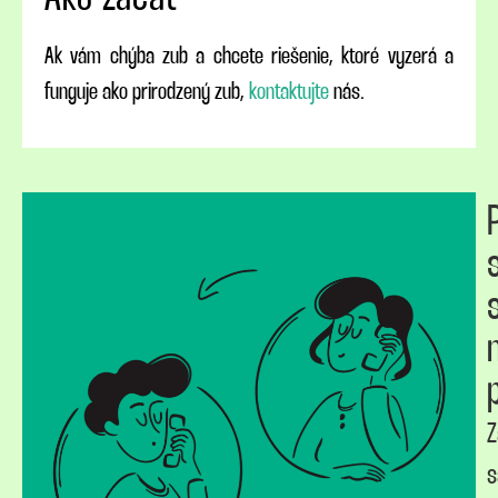
Ak vám chýba zub a chcete riešenie, ktoré vyzerá a
funguje ako prirodzený zub,
kontaktujte
nás.
Z
s