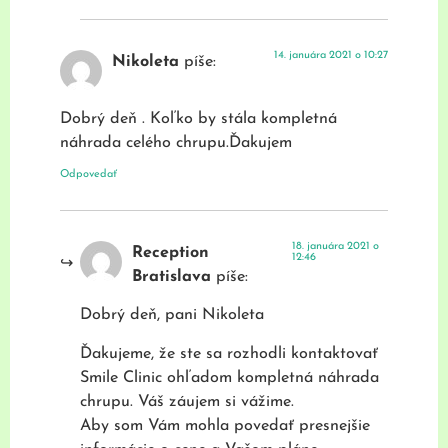
14. januára 2021 o 10:27
Nikoleta
píše:
Dobrý deň . Koľko by stála kompletná
náhrada celého chrupu.Ďakujem
Odpovedať
18. januára 2021 o
Reception
12:46
Bratislava
píše:
Dobrý deň, pani Nikoleta
Ďakujeme, že ste sa rozhodli kontaktovať
Smile Clinic ohľadom kompletná náhrada
chrupu. Váš záujem si vážime.
Aby som Vám mohla povedať presnejšie