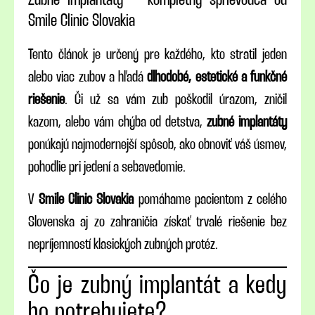
Zubné implantáty – kompletný sprievodca od
Smile Clinic Slovakia
Tento článok je určený pre každého, kto stratil jeden
alebo viac zubov a hľadá
dlhodobé, estetické a funkčné
riešenie
. Či už sa vám zub poškodil úrazom, zničil
kazom, alebo vám chýba od detstva,
zubné implantáty
ponúkajú najmodernejší spôsob, ako obnoviť váš úsmev,
pohodlie pri jedení a sebavedomie.
V
Smile Clinic Slovakia
pomáhame pacientom z celého
Slovenska aj zo zahraničia získať trvalé riešenie bez
nepríjemností klasických zubných protéz.
Čo je zubný implantát a kedy
ho potrebujete?