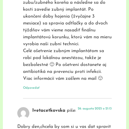
zubu/zubného koreňa a následne sa do
kosti zavedie zubný implantát. Po
ukončení doby hojenia (žvyčajne 3
mesiace) sa spravia odtlačky a do dvoch
týždňov vám vieme nasadiť finálnu
implantátovú korunku, ktorú vám na mieru
vyrobia naši zubní technici.
Celé ošetrenie zubným implantátom sa
robí pod lokálnou anestézou, takže je
bezbolestné 🙂 Po ošetrení dostanete aj
antibiotiká na prevenciu proti infekcii.
Viac informácií vám zašlem na mail 🙂
Odpovedať
26. augusta 2025 o 21:13
Ivetacetkovska
píše:
Dobry den,chcela by som si u vas dat spravit