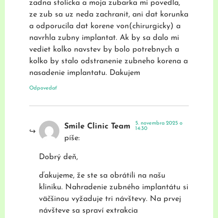
zadna stolicka a moja zubarka mi povedla,
ze zub sa uz neda zachranit, ani dat korunka
a odporucila dat korene von(chirurgicky) a
navrhla zubny implantat. Ak by sa dalo mi
vediet kolko navstev by bolo potrebnych a
kolko by stalo odstranenie zubneho korena a
nasadenie implantatu. Dakujem
Odpovedať
5. novembra 2025 o
Smile Clinic Team
14:30
píše:
Dobrý deň,
ďakujeme, že ste sa obrátili na našu
kliniku. Nahradenie zubného implantátu si
väčšinou vyžaduje tri návštevy. Na prvej
návšteve sa spraví extrakcia