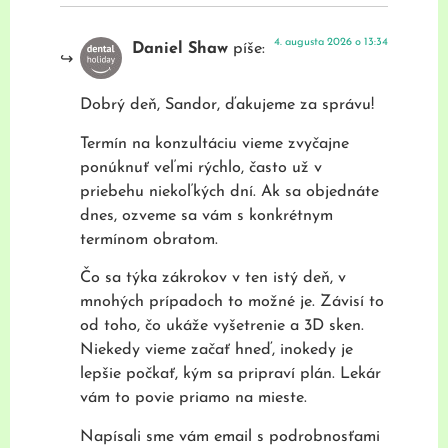
4. augusta 2026 o 13:34
Daniel Shaw
píše:
Dobrý deň, Sandor, ďakujeme za správu!
Termín na konzultáciu vieme zvyčajne
ponúknuť veľmi rýchlo, často už v
priebehu niekoľkých dní. Ak sa objednáte
dnes, ozveme sa vám s konkrétnym
termínom obratom.
Čo sa týka zákrokov v ten istý deň, v
mnohých prípadoch to možné je. Závisí to
od toho, čo ukáže vyšetrenie a 3D sken.
Niekedy vieme začať hneď, inokedy je
lepšie počkať, kým sa pripraví plán. Lekár
vám to povie priamo na mieste.
Napísali sme vám email s podrobnosťami