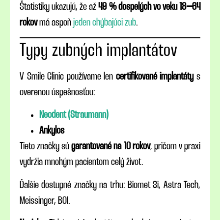
Štatistiky ukazujú, že až
49 % dospelých vo veku 18–64
rokov
má aspoň
jeden chýbajúci zub
.
Typy zubných implantátov
V Smile Clinic používame len
certifikované implantáty
s
overenou úspešnosťou:
Neodent (Straumann)
Ankylos
Tieto značky sú
garantované na 10 rokov
, pričom v praxi
vydržia mnohým pacientom celý život.
Ďalšie dostupné značky na trhu: Biomet 3i, Astra Tech,
Meissinger, BOI.