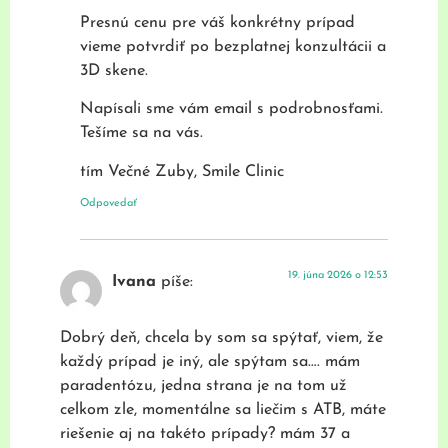
Presnú cenu pre váš konkrétny prípad
vieme potvrdiť po bezplatnej konzultácii a
3D skene.
Napísali sme vám email s podrobnosťami.
Tešíme sa na vás.
tím Večné Zuby, Smile Clinic
Odpovedať
19. júna 2026 o 12:53
Ivana
píše:
Dobrý deň, chcela by som sa spýtať, viem, že
každý prípad je iný, ale spýtam sa…. mám
paradentózu, jedna strana je na tom už
celkom zle, momentálne sa liečim s ATB, máte
riešenie aj na takéto prípady? mám 37 a