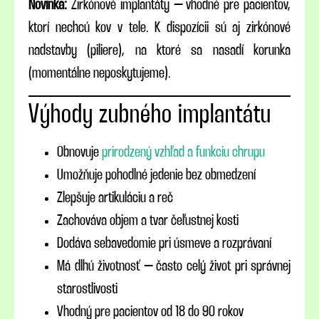
Novinka:
Zirkónové implantáty – vhodné pre pacientov,
ktorí nechcú kov v tele. K dispozícii sú aj zirkónové
nadstavby (piliere), na ktoré sa nasadí korunka
(momentálne neposkytujeme).
Výhody zubného implantátu
Obnovuje
prirodzený vzhľad a funkciu chrupu
Umožňuje pohodlné jedenie bez obmedzení
Zlepšuje artikuláciu a reč
Zachováva objem a tvar čeľustnej kosti
Dodáva sebavedomie pri úsmeve a rozprávaní
Má dlhú životnosť – často celý život pri správnej
starostlivosti
Vhodný pre pacientov od 18 do 90 rokov