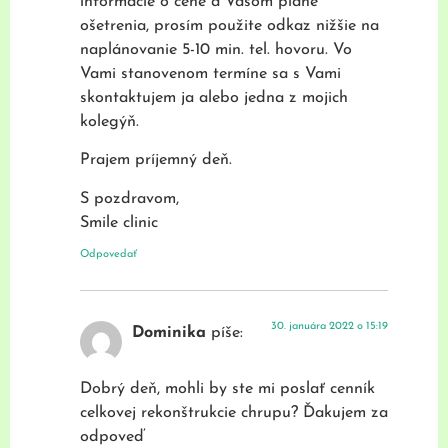
informácie o cene a Vašom pláne
ošetrenia, prosím použite odkaz nižšie na
naplánovanie 5-10 min. tel. hovoru. Vo
Vami stanovenom termíne sa s Vami
skontaktujem ja alebo jedna z mojich
kolegýň.
​Prajem príjemný deň.
S pozdravom,
Smile clinic
Odpovedať
30. januára 2022 o 15:19
Dominika
píše:
Dobrý deň, mohli by ste mi poslať cenník
celkovej rekonštrukcie chrupu? Ďakujem za
odpoveď