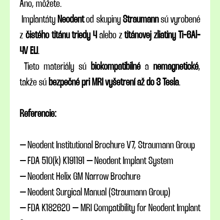
Áno, môžete.
Implantáty
Neodent
od skupiny
Straumann
sú vyrobené
z
čistého titánu triedy 4
alebo z
titánovej zliatiny Ti-6Al-
4V ELI
.
Tieto materiály sú
biokompatibilné
a
nemagnetické
,
takže sú
bezpečné pri MRI vyšetrení až do 3 Tesla
.
Referencie:
– Neodent Institutional Brochure V7, Straumann Group
– FDA 510(k) K191191 – Neodent Implant System
– Neodent Helix GM Narrow Brochure
– Neodent Surgical Manual (Straumann Group)
– FDA K182620 – MRI Compatibility for Neodent Implant