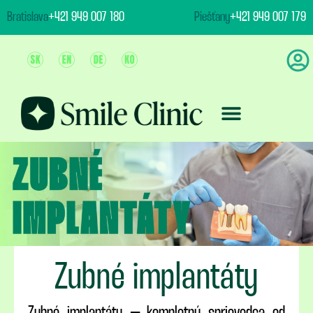
content
Bratislava
+421 949 007 180
Piešťany
+421 949 007 179
Ošetrenie & Ceny
Zubné implantáty