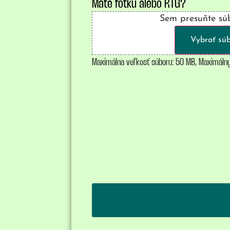
Máte fotku alebo RTG?
Sem presuňte sú
Vybrať sú
Maximálna veľkosť súboru: 50 MB, Maximálny