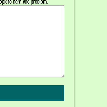
opíšte nám Váš problém.