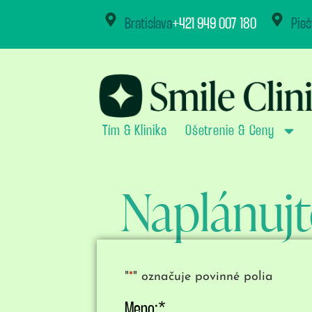
content
Bratislava
+421 949 007 180
Pieš
Tím & Klinika
Ošetrenie & Ceny
Naplánujt
"
*
" označuje povinné polia
Meno:
*