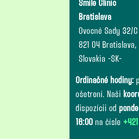
Smile Clinic
Bratislava
Ovocné Sady 32/C
821 04 Bratislava,
Slovakia -SK-
Ordinačné hodiny:
p
ošetrení. Naši
koor
dispozícii od
ponde
16:00
na čísle
+421