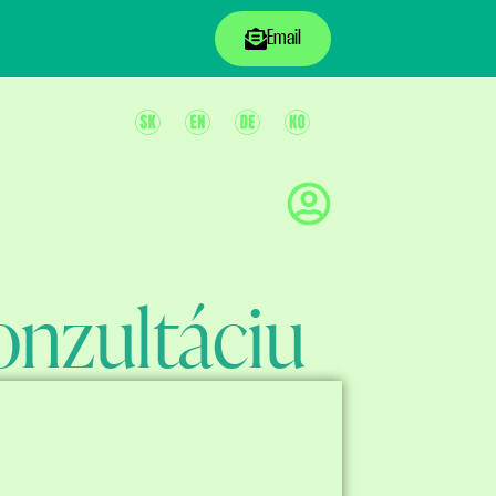
Email
onzultáciu