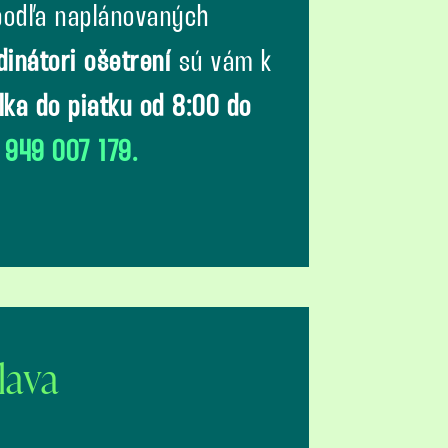
odľa naplánovaných
dinátori ošetrení
sú vám k
lka do piatku od 8:00 do
 949 007 179.
slava