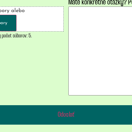
Máte konkrétne otázky? P
bory alebo
bory
 počet súborov: 5.