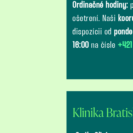
Ordinačné hodiny:
p
ošetrení. Naši
koor
dispozícii od
ponde
16:00
na čísle
+421
Klinika Brati