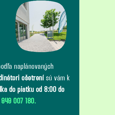
odľa naplánovaných
dinátori ošetrení
sú vám k
lka do piatku od 8:00 do
 949 007 180.