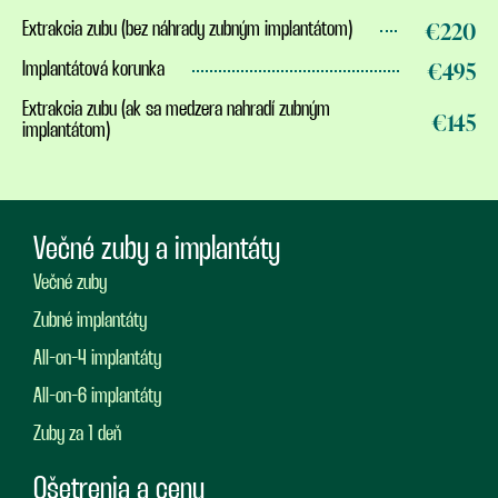
€220
Extrakcia zubu (bez náhrady zubným implantátom)
€495
Implantátová korunka
Extrakcia zubu (ak sa medzera nahradí zubným
€145
implantátom)
Večné zuby a implantáty
Večné zuby
Zubné implantáty
All-on-4 implantáty
All-on-6 implantáty
Zuby za 1 deň
Ošetrenia a ceny