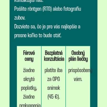
Kontaktujte nás.
Pošlite röntgen (RTG) alebo fotografiu
zubov.
Dozviete sa, čo je pre vás najlepšie a
presne koľko to bude stáť.
Férové
Bezplatná
Osobný
ceny
konzultácia
plán liečby
žiadne
platíte iba
prispôsobený
skryté
za OPG
vám.
poplatky,
snímok
žiadne
(45 €).
prekvapenia.