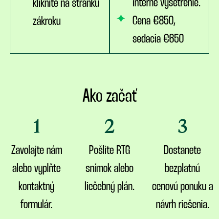
interné vyšetrenie.
kliknite na stránku
Cena €850,
zákroku
sedacia €650
Ako začať
1
2
3
Zavolajte nám
Pošlite RTG
Dostanete
alebo vyplňte
snímok alebo
bezplatnú
kontaktný
liečebný plán.
cenovú ponuku a
formulár.
návrh riešenia.