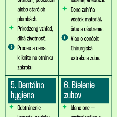
sfarbení, poškodení
lokálnej anestézii.
alebo starších
Cena zahŕňa
plombách.
všetok materiál,
Prirodzený vzhľad,
šitie a ošetrenie.
dlhá životnosť.
Viac o cenách:
Proces a cena:
Chirurgická
kliknite na stránku
extrakcia zuba.
zákroku
5. Dentálna
6. Bielenie
hygiena
zubov
Odstránenie
blanc one –