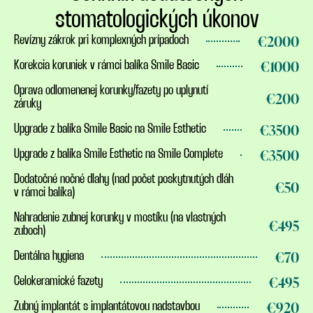
stomatologických úkonov
€2000
Revízny zákrok pri komplexných prípadoch
€1000
Korekcia koruniek v rámci balíka Smile Basic
Oprava odlomenenej korunky/fazety po uplynutí
€200
záruky
€3500
Upgrade z balíka Smile Basic na Smile Esthetic
€3500
Upgrade z balíka Smile Esthetic na Smile Complete
Dodatočné nočné dlahy (nad počet poskytnutých dláh
€50
v rámci balíka)
Nahradenie zubnej korunky v mostíku (na vlastných
€495
zuboch)
€70
Dentálna hygiena
€495
Celokeramické fazety
€920
Zubný implantát s implantátovou nadstavbou