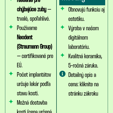
Riešenie pre
chýbajúce zuby
–
Obnovujú funkciu aj
trvalé, spoľahlivé.
estetiku.
Používame
Výroba v našom
Neodent
digitálnom
(Straumann Group)
laboratóriu.
– certifikované pre
Kvalitná keramika,
EÚ.
5-ročná záruka.
Počet implantátov
Detailný opis a
určuje lekár podľa
cena: kliknite na
stavu kosti.
stránku zákroku
Možná dostavba
kosti (cena určená