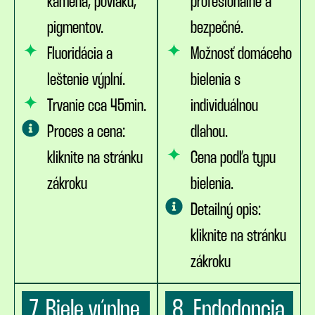
kameňa, povlaku,
profesionálne a
pigmentov.
bezpečné.
Fluoridácia a
Možnosť domáceho
leštenie výplní.
bielenia s
Trvanie cca 45min.
individuálnou
Proces a cena:
dlahou.
kliknite na stránku
Cena podľa typu
zákroku
bielenia.
Detailný opis:
kliknite na stránku
zákroku
7. Biele výplne
8. Endodoncia