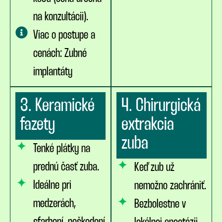
na konzultácii).
Viac o postupe a
cenách: Zubné
implantáty
3. Keramické
4. Chirurgická
fazety
extrakcia
zuba
Tenké plátky na
prednú časť zuba.
Keď zub už
Ideálne pri
nemožno zachrániť.
medzerách,
Bezbolestne v