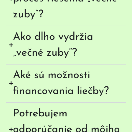
zuby“?
Ako dlho vydržia
„večné zuby“?
Aké sú možnosti
financovania liečby?
Potrebujem
odporúčanie od môjho