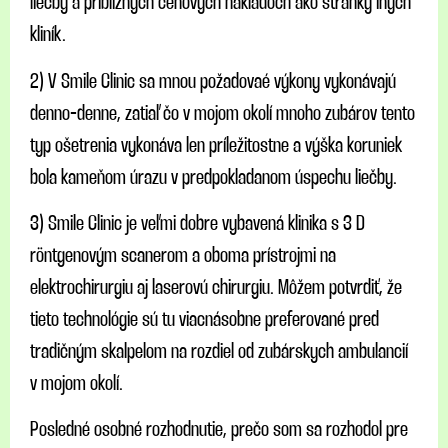
liečby a približných cenových nákladoch ako stránky iných
kliník.
2) V Smile Clinic sa mnou požadovaé výkony vykonávajú
denno-denne, zatiaľ čo v mojom okolí mnoho zubárov tento
typ ošetrenia vykonáva len príležitostne a výška koruniek
bola kameňom úrazu v predpokladanom úspechu liečby.
3) Smile Clinic je veľmi dobre vybavená klinika s 3 D
röntgenovým scanerom a oboma prístrojmi na
elektrochirurgiu aj laserovú chirurgiu. Môžem potvrdiť, že
tieto technológie sú tu viacnásobne preferované pred
tradičným skalpelom na rozdiel od zubárskych ambulancií
v mojom okolí.
Posledné osobné rozhodnutie, prečo som sa rozhodol pre