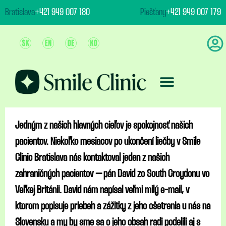
content
Bratislava
+421 949 007 180
Piešťany
+421 949 007 179
Ošetrenie & Ceny
Jedným z našich hlavných cieľov je spokojnosť našich
pacientov. Niekoľko mesiacov po ukončení liečby v Smile
Clinic Bratislava nás kontaktoval jeden z našich
zahraničných pacientov – pán David zo South Croydonu vo
Veľkej Británii. David nám napísal veľmi milý e-mail, v
ktorom popisuje priebeh a zážitky z jeho ošetrenia u nás na
Slovensku a my by sme sa o jeho obsah radi podelili aj s