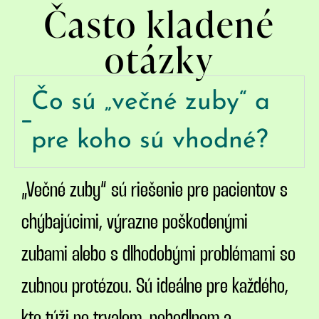
Často kladené
otázky
Čo sú „večné zuby“ a
pre koho sú vhodné?
„Večné zuby“ sú riešenie pre pacientov s
chýbajúcimi, výrazne poškodenými
zubami alebo s dlhodobými problémami so
zubnou protézou. Sú ideálne pre každého,
kto túži po trvalom, pohodlnom a