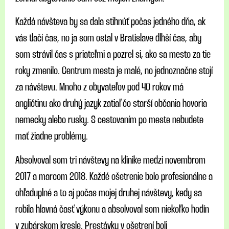
Každá návšteva by sa dala stihnúť počas jedného dňa, ak
vás tlačí čas, no ja som ostal v Bratislave dlhší čas, aby
som strávil čas s priateľmi a pozrel si, ako sa mesto za tie
roky zmenilo. Centrum mesta je malé, no jednoznačne stojí
za návštevu. Mnoho z obyvateľov pod 40 rokov má
angličtinu ako druhý jazyk zatiaľ čo starší občania hovoria
nemecky alebo rusky. S cestovaním po meste nebudete
mať žiadne problémy.
Absolvoval som tri návštevy na klinike medzi novembrom
2017 a marcom 2018. Každé ošetrenie bolo profesionálne a
ohľaduplné a to aj počas mojej druhej návštevy, kedy sa
robila hlavná časť výkonu a absolvoval som niekoľko hodín
v zubárskom kresle. Prestávky v ošetrení boli