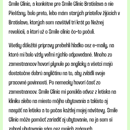
Smile Clinic, a konkétne pre Smile Clinic Bratislava a nie
Piešťany, bolo preto, lebo mám starých priateľov žijúcich v
Bratislave, ktorých som navštívil tri krát po Nežnej
revolúcii, a ktorí už o Smile clinic čo-to počuli.
Všetky dôležité prípravy prebehli hladko cez e-maily, na
ktoré mi bolo vždy veľmi rýchlo odpovedané. Mnoho zo
zamestnancov hovorí plynule po anglicky a všetci majú
dostatočne dobrú angličtinu na to, aby zvládli svoje
pracovné povinnosti. Po nemecky hovorí časť zo
zamestnancov. Smile Clinic mi ponúkla odvoz z letiska na
kliniku alebo na miesto môjho ubytovania a takisto aj
naspäť na letisko a to počas každej mojej návštevy. Smile
Clinic môže pomôcť zariadiť aj ubytovanie, no ja som si
zohnal ubytovanie sám cez mojich známych.