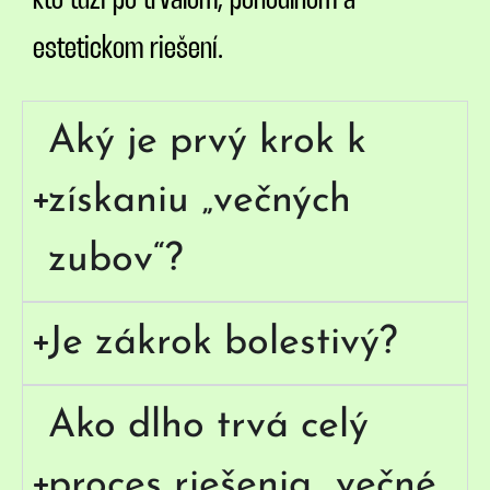
estetickom riešení.
Aký je prvý krok k
získaniu „večných
zubov“?
Je zákrok bolestivý?
Ako dlho trvá celý
proces riešenia „večné