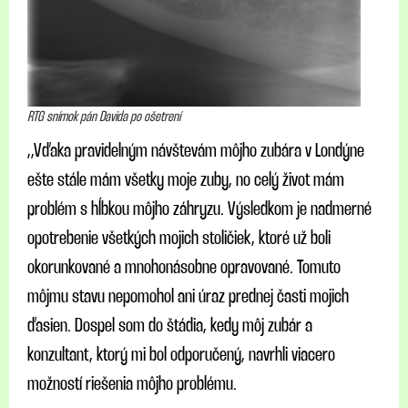
RTG snímok pán Davida po ošetrení
,,Vďaka pravidelným návštevám môjho zubára v Londýne
ešte stále mám všetky moje zuby, no celý život mám
problém s hĺbkou môjho záhryzu. Výsledkom je nadmerné
opotrebenie všetkých mojich stoličiek, ktoré už boli
okorunkované a mnohonásobne opravované. Tomuto
môjmu stavu nepomohol ani úraz prednej časti mojich
ďasien. Dospel som do štádia, kedy môj zubár a
konzultant, ktorý mi bol odporučený, navrhli viacero
možností riešenia môjho problému.