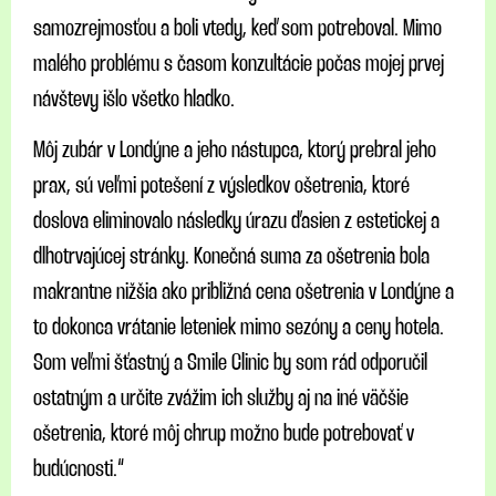
samozrejmosťou a boli vtedy, keď som potreboval. Mimo
malého problému s časom konzultácie počas mojej prvej
návštevy išlo všetko hladko.
Môj zubár v Londýne a jeho nástupca, ktorý prebral jeho
prax, sú veľmi potešení z výsledkov ošetrenia, ktoré
doslova eliminovalo následky úrazu ďasien z estetickej a
dlhotrvajúcej stránky. Konečná suma za ošetrenia bola
makrantne nižšia ako približná cena ošetrenia v Londýne a
to dokonca vrátanie leteniek mimo sezóny a ceny hotela.
Som veľmi šťastný a Smile Clinic by som rád odporučil
ostatným a určite zvážim ich služby aj na iné väčšie
ošetrenia, ktoré môj chrup možno bude potrebovať v
budúcnosti.“