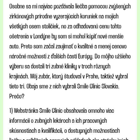
Osobne sa mi najviac pozdávala liečba pomocou zvýšených
zirkónových prírodne vyzerajúcich koruniek na mojich
všetkých osem stoličiek, no za odhadovanú cenu tohto
ošetrenia v Londýne by som si mohol kúpiť nové menšie
auto. Preto som začal zaujímať o kvalitné a menej cenovo
náročné možnosti z ďalších častí Európy. Do môjho užšieho
výberu sa dostali tri zubné kliniky v troch rôznych
krajinách. Môj zubár, ktorý študoval v Prahe, taktiež vybral
tieto tri. Obaja sme z nich vybrali Smile Clinic Slovakia.
Prečo?
1) Webstránka Smile Clinic obsahovala omnoho viac
informácií o zubných lekároch a ich pracovných
skúsnostiach a kvalifikácii, o dostupných možnostiach