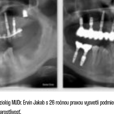
ológ MUDr. Ervín Jakab s 26 ročnou praxou vysvetlí podmien
arostlivosť.