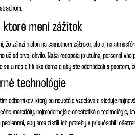
 strachom.
 ktoré mení zážitok
í, že záleží nielen na samotnom zákroku, ale aj na atmosfére
mne už od prvej chvíle. Naša recepcia je útulná, personál vás
e sa u nás cítili ako doma a aby ste odchádzali s pocitom, že
rné technológie
ím odborníkov, ktorý sa neustále vzdeláva a sleduje najnovši
ečné materiály, najmodernejšie anestetiká a technológie, kt
acientmi, aby sme zistili ich potreby a prispôsobili ošetre