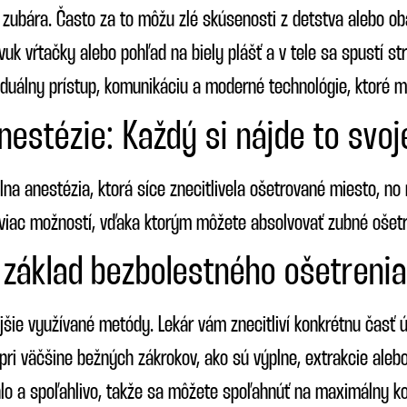
 zubára. Často za to môžu zlé skúsenosti z detstva alebo oba
uk vŕtačky alebo pohľad na biely plášť a v tele sa spustí st
viduálny prístup, komunikáciu a moderné technológie, ktoré 
estézie: Každý si nájde to svoj
álna anestézia, ktorá síce znecitlivela ošetrované miesto, no
 viac možností, vďaka ktorým môžete absolvovať zubné ošetre
 základ bezbolestného ošetrenia
jšie využívané metódy. Lekár vám znecitliví konkrétnu časť ú
 pri väčšine bežných zákrokov, ako sú výplne, extrakcie ale
lo a spoľahlivo, takže sa môžete spoľahnúť na maximálny k