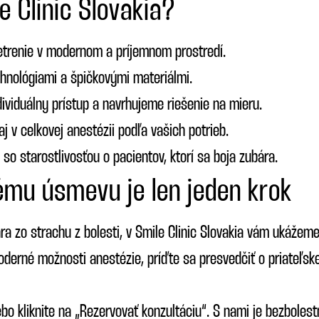
e Clinic Slovakia?
trenie v modernom a príjemnom prostredí.
hnológiami a špičkovými materiálmi.
viduálny prístup a navrhujeme riešenie na mieru.
j v celkovej anestézii podľa vašich potrieb.
o starostlivosťou o pacientov, ktorí sa boja zubára.
ému úsmevu je len jeden krok
ra zo strachu z bolesti, v Smile Clinic Slovakia vám ukážem
derné možnosti anestézie, príďte sa presvedčiť o priateľske
o kliknite na „Rezervovať konzultáciu“. S nami je bezboles