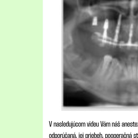
V nasledujúcom videu Vám náš anestezi
odporúčaná, jej priebeh, pooperačná st