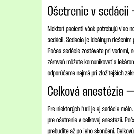
Ošetrenie v sedácii 
Niektorí pacienti však potrebujú viac n
sedácii. Sedácia je ideálnym riešením 
Počas sedácie zostávate pri vedomí, no
zároveň môžete komunikovať s lekárom
odporúčame najmä pri zložitejších zákr
Celková anestézia –
Pre niektorých ľudí je aj sedácia málo
pre ošetrenie v celkovej anestézii. Po
prebudíte až po jeho skončení. Celkov