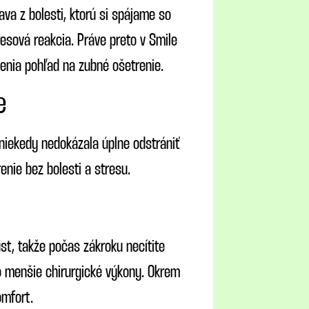
va z bolesti, ktorú si spájame so
resová reakcia. Práve preto v Smile
menia pohľad na zubné ošetrenie.
e
 niekedy nedokázala úplne odstrániť
nie bez bolesti a stresu.
st, takže počas zákroku necítite
bo menšie chirurgické výkony. Okrem
omfort.