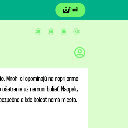
Email
ie. Mnohí si spomínajú na nepríjemné
é ošetrenie už nemusí bolieť. Naopak,
a bezpečne a kde bolesť nemá miesto.