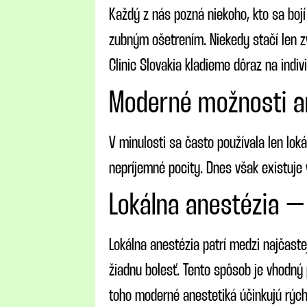
Každý z nás pozná niekoho, kto sa bojí
zubným ošetrením. Niekedy stačí len zv
Clinic Slovakia kladieme dôraz na indi
Moderné možnosti an
V minulosti sa často používala len lok
nepríjemné pocity. Dnes však existuje
Lokálna anestézia –
Lokálna anestézia patrí medzi najčaste
žiadnu bolesť. Tento spôsob je vhodný
toho moderné anestetiká účinkujú rých