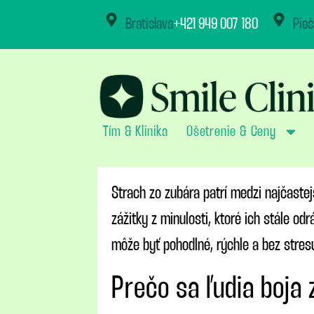
content
Bratislava
+421 949 007 180
Pieš
Tím & Klinika
Ošetrenie & Ceny
Strach zo zubára patrí medzi najčaste
zážitky z minulosti, ktoré ich stále o
môže byť pohodlné, rýchle a bez stresu
Prečo sa ľudia boja