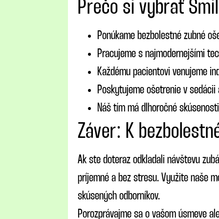
Prečo si vybrať Smil
Ponúkame bezbolestné zubné oše
Pracujeme s najmodernejšími tec
Každému pacientovi venujeme indi
Poskytujeme ošetrenie v sedácii a
Náš tím má dlhoročné skúsenosti s
Záver: K bezbolestn
Ak ste doteraz odkladali návštevu zubá
príjemné a bez stresu. Využite naše mo
skúsených odborníkov.
Porozprávajme sa o vašom úsmeve aleb