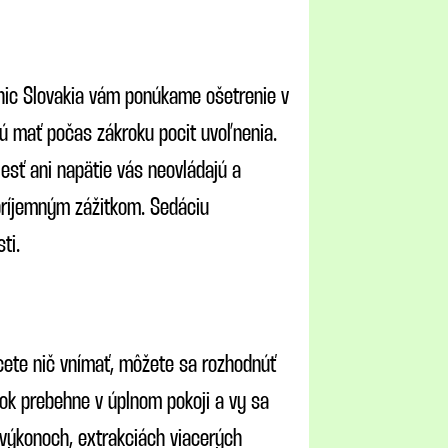
Clinic Slovakia vám ponúkame ošetrenie v
hcú mať počas zákroku pocit uvoľnenia.
lesť ani napätie vás neovládajú a
príjemným zážitkom. Sedáciu
ti.
hcete nič vnímať, môžete sa rozhodnúť
krok prebehne v úplnom pokoji a vy sa
 výkonoch, extrakciách viacerých