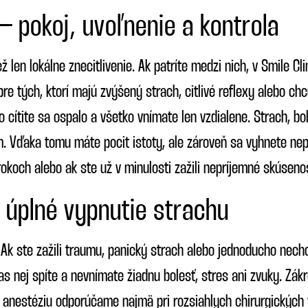
– pokoj, uvoľnenie a kontrola
ež len lokálne znecitlivenie. Ak patríte medzi nich, v Smile 
pre tých, ktorí majú zvýšený strach, citlivé reflexy alebo c
 cítite sa ospalo a všetko vnímate len vzdialene. Strach, bo
. Vďaka tomu máte pocit istoty, ale zároveň sa vyhnete ne
okoch alebo ak ste už v minulosti zažili nepríjemné skúsenos
 úplné vypnutie strachu
. Ak ste zažili traumu, panický strach alebo jednoducho nec
čas nej spíte a nevnímate žiadnu bolesť, stres ani zvuky. Zá
ú anestéziu odporúčame najmä pri rozsiahlych chirurgických