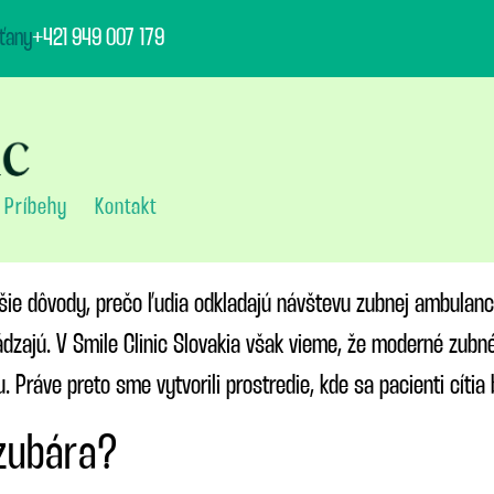
ťany
+421 949 007 179
Príbehy
Kontakt
jšie dôvody, prečo ľudia odkladajú návštevu zubnej ambulanc
drádzajú. V Smile Clinic Slovakia však vieme, že moderné zubn
. Práve preto sme vytvorili prostredie, kde sa pacienti cíti
 zubára?