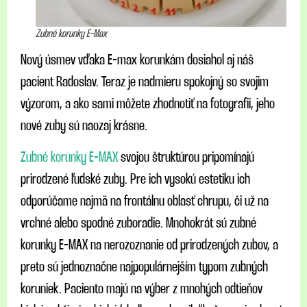
Zubné korunky E-Max
Nový úsmev vďaka E-max korunkám dosiahol aj náš
pacient Radoslav. Teraz je nadmieru spokojný so svojim
výzorom, a ako sami môžete zhodnotiť na fotografii, jeho
nové zuby sú naozaj krásne.
Zubné korunky E-MAX
svojou štruktúrou pripomínajú
prirodzené ľudské zuby. Pre ich vysokú estetiku ich
odporúčame najmä na frontálnu oblasť chrupu, či už na
vrchné alebo spodné zuboradie. Mnohokrát sú zubné
korunky E-MAX na nerozoznanie od prirodzených zubov, a
preto sú jednoznačne najpopulárnejším typom zubných
koruniek. Paciento majú na výber z mnohých odtieňov