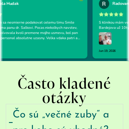
Často kladené
otázky
Čo sú „večné zuby“ a