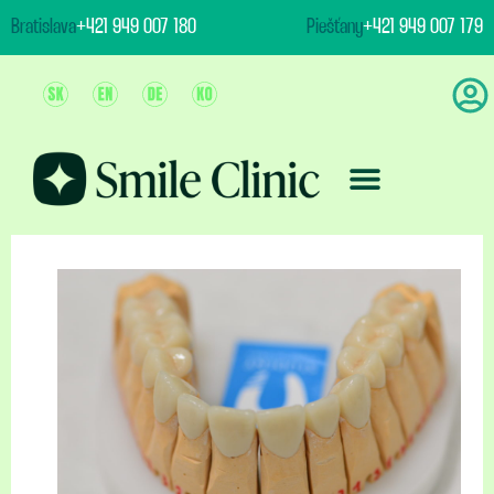
content
Bratislava
+421 949 007 180
Piešťany
+421 949 007 179
Ošetrenie & Ceny