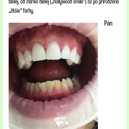
bielej, od žiarivo bielej („hollywood smile“) až po prirodzené
„žltšie“ farby.
Pán