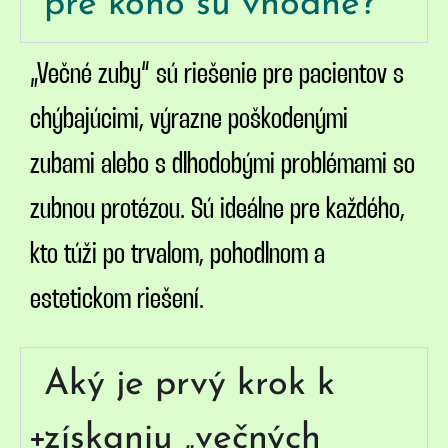
pre koho sú vhodné?
„Večné zuby“ sú riešenie pre pacientov s
chýbajúcimi, výrazne poškodenými
zubami alebo s dlhodobými problémami so
zubnou protézou. Sú ideálne pre každého,
kto túži po trvalom, pohodlnom a
estetickom riešení.
Aký je prvý krok k
získaniu „večných