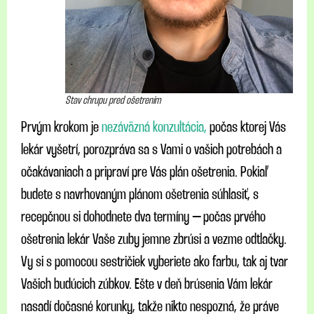
Stav chrupu pred ošetrením
Prvým krokom je
nezáväzná konzultácia,
počas ktorej Vás
lekár vyšetrí, porozpráva sa s Vami o vašich potrebách a
očakávaniach a pripraví pre Vás plán ošetrenia. Pokiaľ
budete s navrhovaným plánom ošetrenia súhlasiť, s
recepčnou si dohodnete dva termíny – počas prvého
ošetrenia lekár Vaše zuby jemne zbrúsi a vezme odtlačky.
Vy si s pomocou sestričiek vyberiete ako farbu, tak aj tvar
Vašich budúcich zúbkov. Ešte v deň brúsenia Vám lekár
nasadí dočasné korunky, takže nikto nespozná, že práve