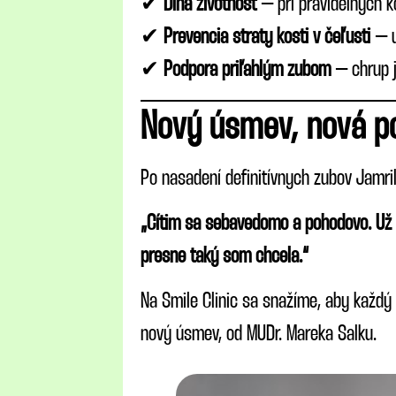
✔
Dlhá životnosť
– pri pravidelných ko
✔
Prevencia straty kosti v čeľusti
– u
✔
Podpora priľahlým zubom
– chrup j
Nový úsmev, nová p
Po nasadení definitívnych zubov Jamri
„Cítim sa sebavedomo a pohodovo. Už 
presne taký som chcela.“
Na Smile Clinic sa snažíme, aby každý
nový úsmev, od MUDr. Mareka Salku.