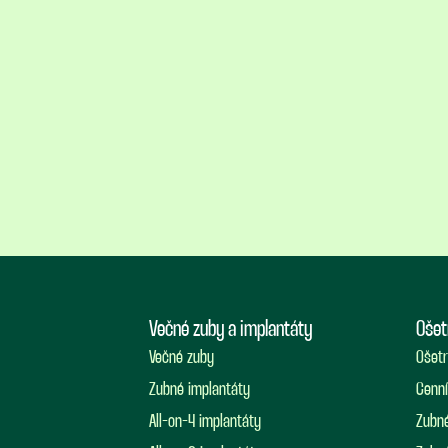
Večné zuby a implantáty
Ošet
Večné zuby
Ošetr
Zubné implantáty
Cenní
All-on-4 implantáty
Zubné