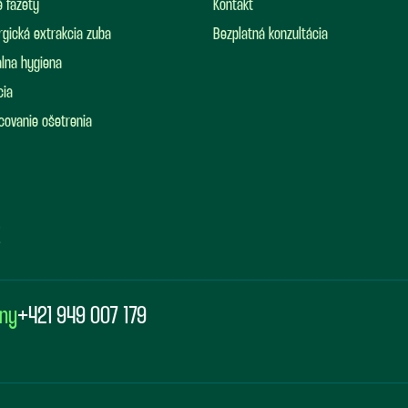
 fazety
Kontakt
rgická extrakcia zuba
Bezplatná konzultácia
lna hygiena
cia
covanie ošetrenia
any
+421 949 007 179