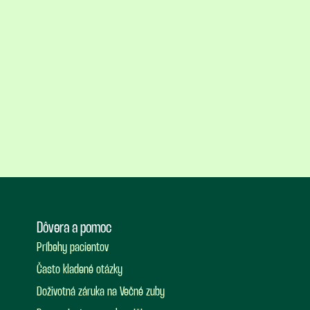
Dôvera a pomoc
Príbehy pacientov
Často kladené otázky
Doživotná záruka na Večné zuby