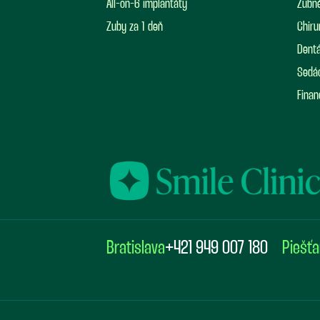
All-on-6 implantáty
Zubné
Zuby za 1 deň
Chiru
Dentá
Sedá
Finan
Bratislava
+421 949 007 180
Piešť