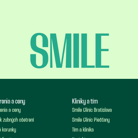
SMILE
renia a ceny
Kliniky a tím
enia a ceny
Smile Clinic Bratislava
k zubných ošetrení
Smile Clinic Piešťany
 korunky
Tím a klinika