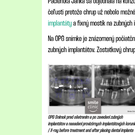
Pacientka Janka sa objednala na konzul
čeľusti pretože chrup už nebolo možné
implantáty
a fixný mostík na zubných 
Na OPG snímke je znázornený počiatčn
zubných implantátov. Zostatkový chrup
OPG Snímok pred ošetrením a po zavedení zubných
implantátov a nasadení provizórnych implantátových koruni
/ X-ray before treatment and after placing dental implants