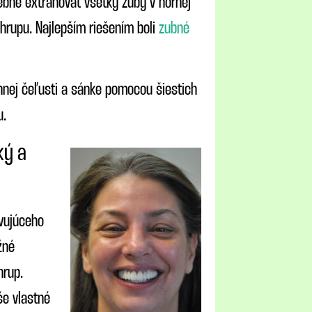
rebné extrahovať všetky zuby v hornej
hrupu. Najlepším riešením boli
zubné
hnej čeľusti a sánke pomocou šiestich
u.
ký a
vujúceho
žné
hrup.
še vlastné