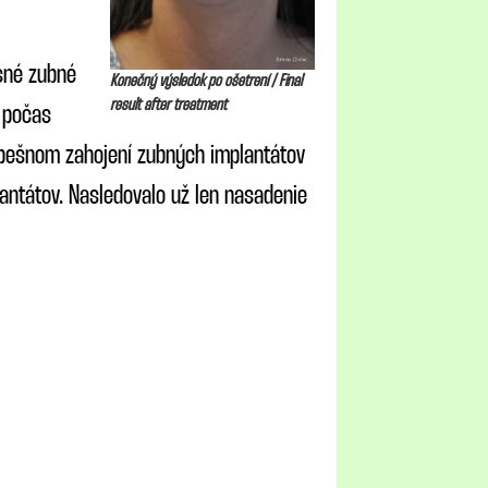
asné zubné
Konečný výsledok po ošetrení / Final
result after treatment
 počas
úspešnom zahojení zubných implantátov
lantátov. Nasledovalo už len nasadenie