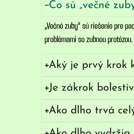
Čo sú „večné zub
„Večné zuby“ sú riešenie pre pa
problémami so zubnou protézou. S
Aký je prvý krok 
Je zákrok bolesti
Ako dlho trvá cel
Ako dlho vydržia 