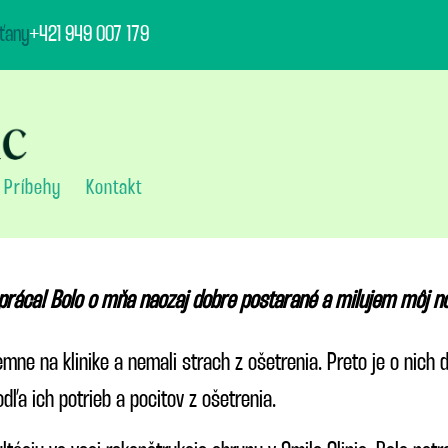
ťany
+421 949 007 179
Príbehy
Kontakt
 práca! Bolo o mňa naozaj dobre postarané a milujem môj 
íjemne na klinike a nemali strach z ošetrenia. Preto je o nic
dľa ich potrieb a pocitov z ošetrenia.