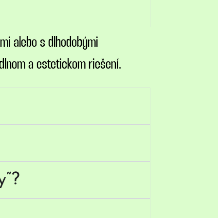
ami alebo s dlhodobými
dlnom a estetickom riešení.
y“?