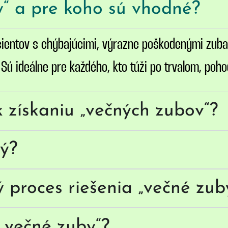
y“ a pre koho sú vhodné?
cientov s chýbajúcimi, výrazne poškodenými zub
ú ideálne pre každého, kto túži po trvalom, poho
k získaniu „večných zubov“?
vý?
ý proces riešenia „večné zub
„večné zuby“?