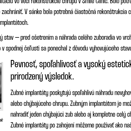
táciu vo veci rekonštrukcie chrupu v Smile Clinic. Bolo pot
 zachrániť. V sánke bola potrebná čiastočná rekonštrukcia c
implantátoch.
ý stav – pred ošetrením a náhrada celého zuboradia vo vrc
 v spodnej čeľusti sa ponechal z dôvodu vyhovujúceho stav
Pevnosť, spoľahlivosť a vysoký estetic
prirodzený výsledok.
Zubné implantáty poskytujú spoľahlivú náhradu nevyho
alebo chýbajúceho chrupu. Zubným implantátom je mo
nahradiť jeden chýbajúci zub alebo aj kompletne celý c
ek
Zubné implantáty po zahojení môžeme používať ako na