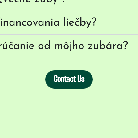
inancovania liečby?
rúčanie od môjho zubára?
Contact Us