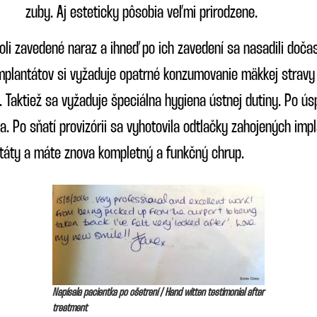
zuby. Aj esteticky pôsobia veľmi prirodzene.
oli zavedené naraz a ihneď po ich zavedení sa nasadili doč
mplantátov si vyžaduje opatrné konzumovanie mäkkej stravy
. Taktiež sa vyžaduje špeciálna hygiena ústnej dutiny. Po 
ia. Po sňatí provizórii sa vyhotovila odtlačky zahojených imp
táty a máte znova kompletný a funkčný chrup.
Napísala pacientka po ošetrení / Hand witten testimonial after
treatment