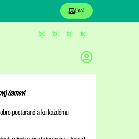
Email
nový úsmev!
h dobre postarané a ku každému