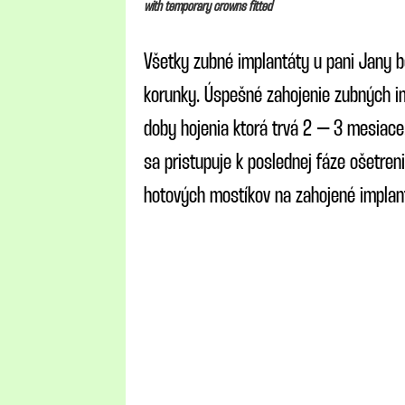
with temporary crowns fitted
Všetky zubné implantáty u pani Jany b
korunky. Úspešné zahojenie zubných i
doby hojenia ktorá trvá 2 – 3 mesiace
sa pristupuje k poslednej fáze ošetren
hotových mostíkov na zahojené implan