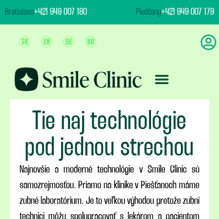
content
Bratislava
+421 949 007 180
Piešťany
+421 949 007 179
Ošetrenie & Ceny
Tie naj technológie
pod jednou strechou
Najnovšie a moderné technológie v Smile Clinic sú
samozrejmosťou. Priamo na klinike v Piešťanoch máme
zubné laboratórium. Je to veľkou výhodou pretože zubní
technici môžu spolupracovať s lekárom a pacientom