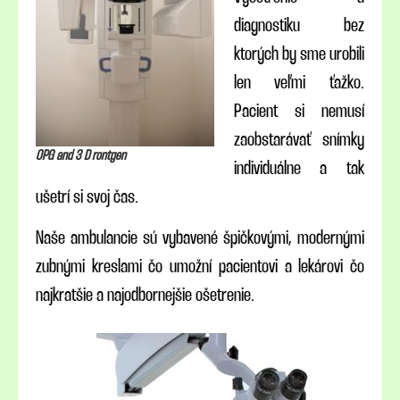
diagnostiku bez
ktorých by sme urobili
len veľmi ťažko.
Pacient si nemusí
zaobstarávať snímky
OPG and 3 D rontgen
individuálne a tak
ušetrí si svoj čas.
Naše ambulancie sú vybavené špičkovými, modernými
zubnými kreslami čo umožní pacientovi a lekárovi čo
najkratšie a najodbornejšie ošetrenie.