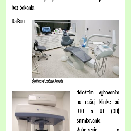
bez čakania.
Ďalšou
Špičkové zubné kreslá
dôležitím vybavením
na našej klinike sú
RTG a CT (3D)
snímkovanie.
Vyšetrenie a