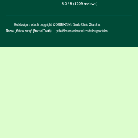
Webdesign a obsah copyright © 2006-2026 Smile Clinic Slovakia.
Názov „Večne zuby“ (Eternal Teeth) – prihláška na ochrannú známku prebieha.