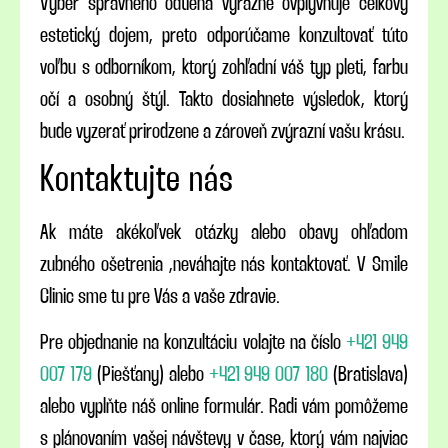
Výber správneho odtieňa výrazne ovplyvňuje celkový
estetický dojem, preto odporúčame konzultovať túto
voľbu s odborníkom, ktorý zohľadní váš typ pleti, farbu
očí a osobný štýl. Takto dosiahnete výsledok, ktorý
bude vyzerať prirodzene a zároveň zvýrazní vašu krásu.
Kontaktujte nás
Ak máte akékoľvek otázky alebo obavy ohľadom
zubného ošetrenia ,neváhajte nás kontaktovať. V Smile
Clinic sme tu pre Vás a vaše zdravie.
Pre objednanie na konzultáciu volajte na číslo
+421 949
007 179
(Piešťany) alebo
+421 949 007 180
(Bratislava)
alebo vyplňte náš online formulár. Radi vám pomôžeme
s plánovaním vašej návštevy v čase, ktorý vám najviac