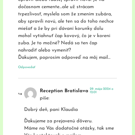
dočasnom cemente…ale už strácam
trpezlivosť, myslela som že zmením zubára,
aby spravili novú, ale ten sa do toho nechce
miešať a že by pri dávaní korunky dolu
mohol vytiahnuť čap kovový, čo je v koreni
zuba. Je to možné? Nedá sa ten čap
nahradiť alebo vymeniť?
Ďakujem, poprosím odpoveď na môj mail…
Odpovedať
29. mája 2024 o
Reception Bratislava
12:01
píše:
Dobrý deň, pani Klaudia
Ďakujeme za prejavenú dôveru.
Máme na Vás dodatočné otázky, tak sme