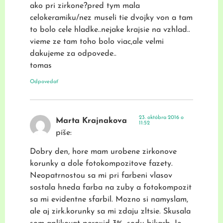
ako pri zirkone?pred tym mala
celokeramiku/nez museli tie dvojky von a tam
to bolo cele hladke..nejake krajsie na vzhlad..
vieme ze tam toho bolo viac,ale velmi
dakujeme za odpovede..
tomas
Odpovedať
23. októbra 2016 o
Marta Krajnakova
11:52
píše:
Dobry den, hore mam urobene zirkonove
korunky a dole fotokompozitove fazety.
Neopatrnostou sa mi pri farbeni vlasov
sostala hneda farba na zuby a fotokompozit
sa mi evidentne sfarbil. Mozno si namyslam,
ale aj zirk.korunky sa mi zdaju zltsie. Skusala