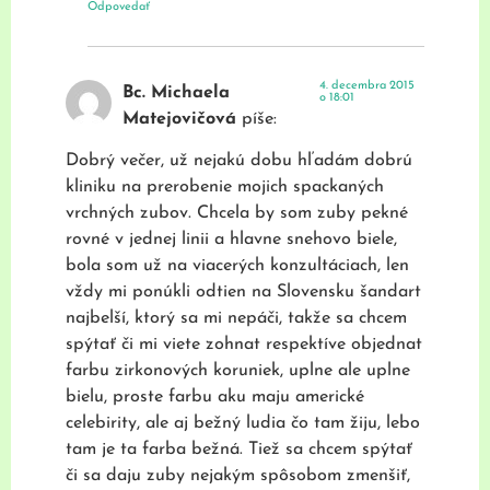
Odpovedať
4. decembra 2015
Bc. Michaela
o 18:01
Matejovičová
píše:
Dobrý večer, už nejakú dobu hľadám dobrú
kliniku na prerobenie mojich spackaných
vrchných zubov. Chcela by som zuby pekné
rovné v jednej linii a hlavne snehovo biele,
bola som už na viacerých konzultáciach, len
vždy mi ponúkli odtien na Slovensku šandart
najbelší, ktorý sa mi nepáči, takže sa chcem
spýtať či mi viete zohnat respektíve objednat
farbu zirkonových koruniek, uplne ale uplne
bielu, proste farbu aku maju americké
celebirity, ale aj bežný ludia čo tam žiju, lebo
tam je ta farba bežná. Tiež sa chcem spýtať
či sa daju zuby nejakým spôsobom zmenšiť,