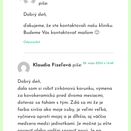
píše:
Dobrý deň,
ďakujeme, že ste kontaktovali našu kliniku.
Budeme Vás kontaktovať mailom 🙂
Odpovedať
28. mája 2024 o 14:48
Klaudia Fízeľová
píše:
Dobrý deň,
dala som si robiť zirkónovú korunku, výmena
za kovokeramickú pred dvoma mesiacmi,
doteraz sa ťahám s tým. Zdá sa mi že je
farba sivšia ako moje zuby, je veľmi veľká,
vyčnieva oproti mojej a je dlhšia, aj väčšia
medzera medzi jednotkami. Je možné ju ešte
opraviť alebo radšej spraviť novú. Je na