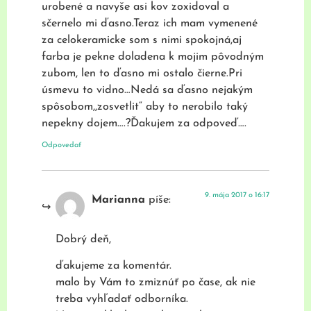
urobené a navyše asi kov zoxidoval a
sčernelo mi ďasno.Teraz ich mam vymenené
za celokeramicke som s nimi spokojná,aj
farba je pekne doladena k mojim pôvodným
zubom, len to ďasno mi ostalo čierne.Pri
úsmevu to vidno…Nedá sa ďasno nejakým
spôsobom,,zosvetlit“ aby to nerobilo taký
nepekny dojem….?Ďakujem za odpoveď….
Odpovedať
9. mája 2017 o 16:17
Marianna
píše:
Dobrý deň,
ďakujeme za komentár.
malo by Vám to zmiznúť po čase, ak nie
treba vyhľadať odborníka.