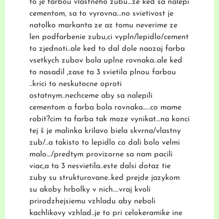
to je farbou vlastneho zubu…ze ked sa nalepi
cementom, sa to vyrovna…no svietivost je
natolko markanta ze az tomu neverime ze
len podfarbenie zubu,ci vypln/lepidlo/cement
to zjednoti..ale ked to dal dole naozaj farba
vsetkych zubov bola uplne rovnaka..ale ked
to nasadil ,zase ta 3 svietila plnou farbou
..krici to neskutocne oproti
ostatnym..nechceme aby sa nalepili
cementom a farba bola rovnaka…..co mame
robit?cim ta farba tak moze vynikat…na konci
tej š je malinka krilavo biela skvrna/vlastny
zub/..a takisto to lepidlo co dali bolo velmi
malo…/predtym provizorne sa nam pacili
viac,a ta 3 nesvietila..este dalsi dotaz tie
zuby su strukturovane..ked prejde jazykom
su akoby hrbolky v nich….vraj kvoli
prirodzhejsiemu vzhladu aby neboli
kachlikovy vzhlad..je to pri celokeramike ine