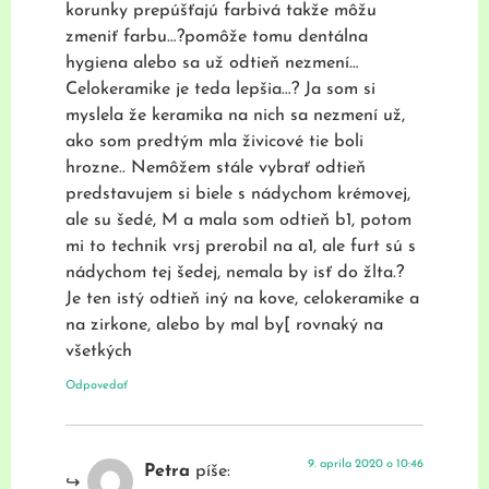
korunky prepúšťajú farbivá takže môžu
zmeniť farbu…?pomôže tomu dentálna
hygiena alebo sa už odtieň nezmení…
Celokeramike je teda lepšia…? Ja som si
myslela že keramika na nich sa nezmení už,
ako som predtým mla živicové tie boli
hrozne.. Nemôžem stále vybrať odtieň
predstavujem si biele s nádychom krémovej,
ale su šedé, M a mala som odtieň b1, potom
mi to technik vrsj prerobil na a1, ale furt sú s
nádychom tej šedej, nemala by isť do žlta.?
Je ten istý odtieň iný na kove, celokeramike a
na zirkone, alebo by mal by[ rovnaký na
všetkých
Odpovedať
9. apríla 2020 o 10:46
Petra
píše: