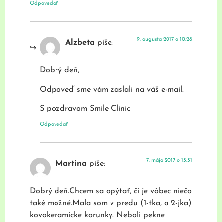
Odpovedať
9. augusta 2017 o 10:28
Alzbeta
píše:
Dobrý deň,
Odpoveď sme vám zaslali na váš e-mail.
S pozdravom Smile Clinic
Odpovedať
7. mája 2017 o 13:31
Martina
píše:
Dobrý deň.Chcem sa opýtať, či je vôbec niečo
také možné.Mala som v predu (1-tka, a 2-jka)
kovokeramicke korunky. Neboli pekne