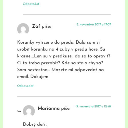
Odpovedať
2. novembra 2017 o 17:07
Zaf
píše:
Korunky vytrcene do predu. Dala som si
urobit korunku na 4 zuby v predu hore. Su
krasne….Len su v predkuse.. da sa to opravit?
Ci to treba prerobit? Kde sa stala chyba?
Som nestastna… Mozete mi odpovedat na
email. Dakujem
Odpovedať
3. novembra 2017 o 12:48
Marianna
píše:
Dobrý deň ,