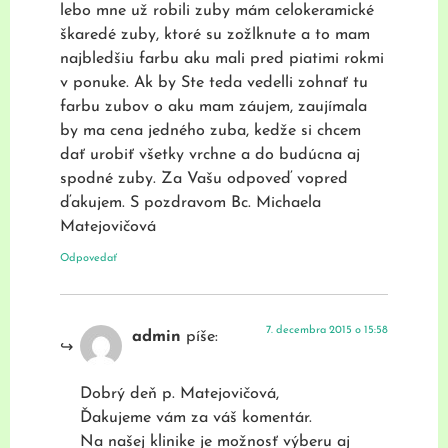
lebo mne už robili zuby mám celokeramické
škaredé zuby, ktoré su zožlknute a to mam
najbledšiu farbu aku mali pred piatimi rokmi
v ponuke. Ak by Ste teda vedelli zohnať tu
farbu zubov o aku mam záujem, zaujímala
by ma cena jedného zuba, kedže si chcem
dať urobiť všetky vrchne a do budúcna aj
spodné zuby. Za Vašu odpoveď vopred
ďakujem. S pozdravom Bc. Michaela
Matejovičová
Odpovedať
7. decembra 2015 o 15:58
admin
píše:
Dobrý deň p. Matejovičová,
Ďakujeme vám za váš komentár.
Na našej klinike je možnosť výberu aj