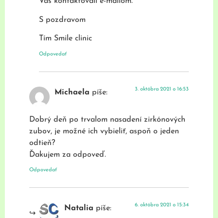
Vás kontaktovali e-mailom.
S pozdravom
Tím Smile clinic
Odpovedať
3. októbra 2021 o 16:53
Michaela
píše:
Dobrý deň po trvalom nasadení zirkónových
zubov, je možné ich vybieliť, aspoň o jeden
odtieň?
Ďakujem za odpoveď.
Odpovedať
6. októbra 2021 o 15:34
Natalia
píše: