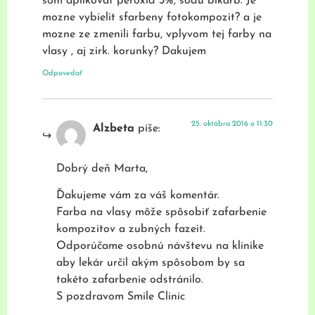
som aplikovat peroxid 3%, sodu bikarb. Je
mozne vybielit sfarbeny fotokompozit? a je
mozne ze zmenili farbu, vplyvom tej farby na
vlasy , aj zirk. korunky? Dakujem
Odpovedať
25. októbra 2016 o 11:30
Alzbeta
píše:
Dobrý deň Marta,
Ďakujeme vám za váš komentár.
Farba na vlasy môže spôsobiť zafarbenie
kompozitov a zubných fazeit.
Odporúčame osobnú návštevu na klinike
aby lekár určil akým spôsobom by sa
takéto zafarbenie odstránilo.
S pozdravom Smile Clinic