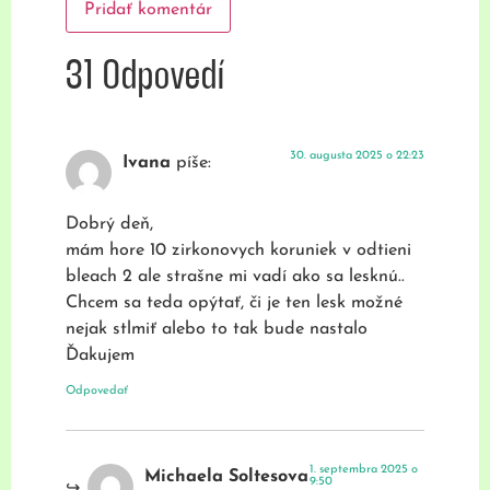
31 Odpovedí
30. augusta 2025 o 22:23
Ivana
píše:
Dobrý deň,
mám hore 10 zirkonovych koruniek v odtieni
bleach 2 ale strašne mi vadí ako sa lesknú..
Chcem sa teda opýtať, či je ten lesk možné
nejak stlmiť alebo to tak bude nastalo
Ďakujem
Odpovedať
1. septembra 2025 o
Michaela Soltesova
9:50