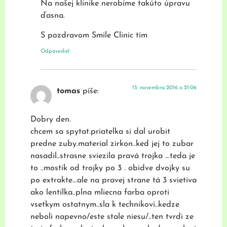
Na našej klinike nerobíme takúto úpravu
ďasna.
S pozdravom Smile Clinic tím
Odpovedať
15. novembra 2016 o 21:06
tomas
píše:
Dobry den.
chcem sa spytat.priatelka si dal urobit
predne zuby.material zirkon..ked jej to zubar
nasadil..strasne sviezila pravá trojka …teda je
to ..mostik od trojky po 3 . obidve dvojky su
po extrakte…ale na pravej strane tá 3 svietiva
ako lentilka..plna mliecna farba oproti
vsetkym ostatnym..sla k technikovi..kedze
neboli napevno/este stale niesu/..ten tvrdi ze