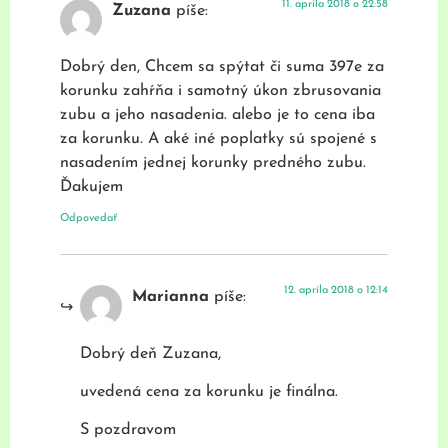
11. apríla 2018 o 22:58
Zuzana
píše:
Dobrý den, Chcem sa spýtat či suma 397e za
korunku zahŕňa i samotný úkon zbrusovania
zubu a jeho nasadenia. alebo je to cena iba
za korunku. A aké iné poplatky sú spojené s
nasadením jednej korunky predného zubu.
Ďakujem
Odpovedať
12. apríla 2018 o 12:14
Marianna
píše:
Dobrý deň Zuzana,
uvedená cena za korunku je finálna.
S pozdravom