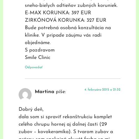
sneho-bielych odtieňov zubných koruniek.
E-MAX KORUNKA: 397 EUR
ZIRKÓNOVÁ KORUNKA: 327 EUR
Bude potrebná osobná konzultácia na
klinike. V prípade záujmu vás radi
objednáme.
S pozdravom
Smile Clinic
Odpovedať
4. februára 2015 o 21:32
Martina
píše:
Dobrý deň,
dala som si spraviť rekonštrukciu komplet
celého chrupu hornej aj dolnej časti (29
zubov – kovokeramika). S tvarom zubov a