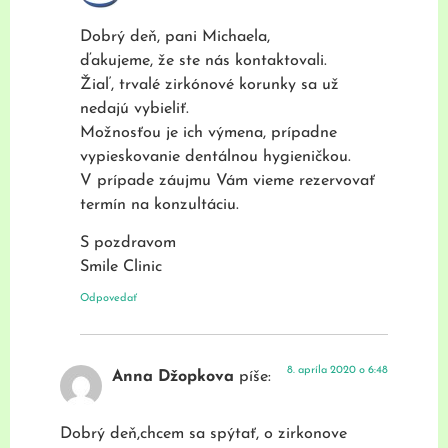
Dobrý deň, pani Michaela,
ďakujeme, že ste nás kontaktovali.
Žiaľ, trvalé zirkónové korunky sa už
nedajú vybieliť.
Možnosťou je ich výmena, prípadne
vypieskovanie dentálnou hygieničkou.
V prípade záujmu Vám vieme rezervovať
termín na konzultáciu.
S pozdravom
Smile Clinic
Odpovedať
8. apríla 2020 o 6:48
Anna Džopkova
píše:
Dobrý deň,chcem sa spýtať, o zirkonove