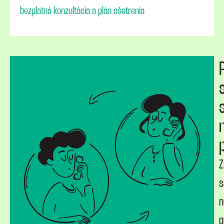
bezplatná konzultácia a plán ošetrenia
Z
s
n
p