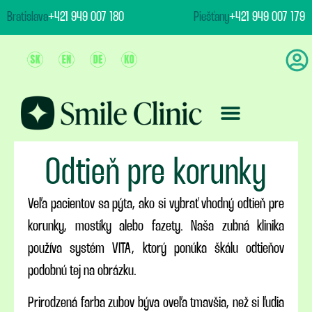
content
Bratislava
+421 949 007 180
Piešťany
+421 949 007 179
Ošetrenie & Ceny
Odtieň pre korunky
Veľa pacientov sa pýta, ako si vybrať vhodný odtieň pre
korunky, mostíky alebo fazety. Naša zubná klinika
používa systém VITA, ktorý ponúka škálu odtieňov
podobnú tej na obrázku.
Prirodzená farba zubov býva oveľa tmavšia, než si ľudia