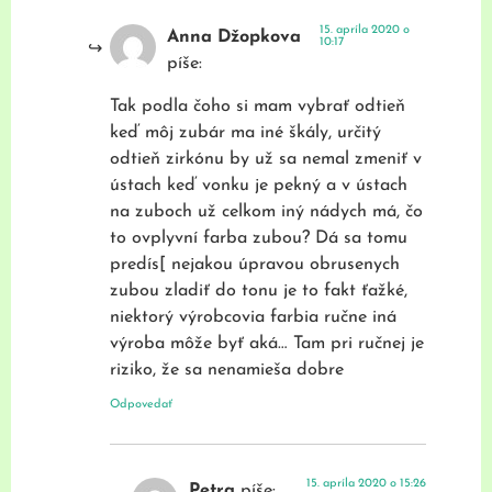
15. apríla 2020 o
Anna Džopkova
10:17
píše:
Tak podla čoho si mam vybrať odtieň
keď môj zubár ma iné škály, určitý
odtieň zirkónu by už sa nemal zmeniť v
ústach keď vonku je pekný a v ústach
na zuboch už celkom iný nádych má, čo
to ovplyvní farba zubou? Dá sa tomu
predís[ nejakou úpravou obrusenych
zubou zladiť do tonu je to fakt ťažké,
niektorý výrobcovia farbia ručne iná
výroba môže byť aká… Tam pri ručnej je
riziko, že sa nenamieša dobre
Odpovedať
15. apríla 2020 o 15:26
Petra
píše: