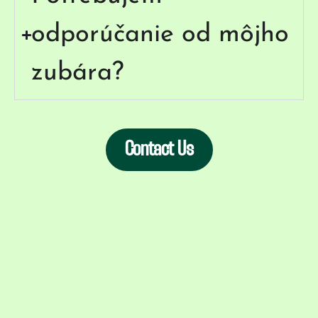
odporúčanie od môjho
zubára?
Contact Us