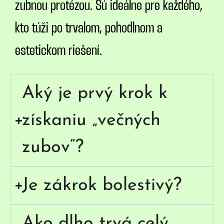
zubnou protézou. Sú ideálne pre každého,
kto túži po trvalom, pohodlnom a
estetickom riešení.
Aký je prvý krok k
získaniu „večných
zubov“?
Je zákrok bolestivý?
Ako dlho trvá celý