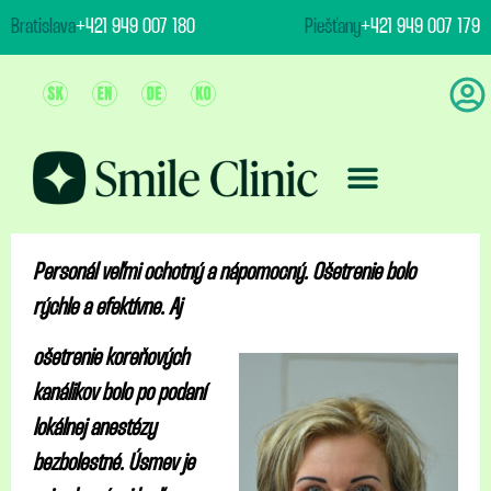
content
Bratislava
+421 949 007 180
Piešťany
+421 949 007 179
Ošetrenie & Ceny
Personál veľmi ochotný a nápomocný. Ošetrenie bolo
rýchle a efektívne. Aj
ošetrenie koreňových
kanálikov bolo po podaní
lokálnej anestézy
bezbolestné. Úsmev je