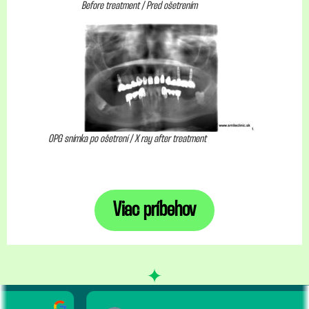
Before treatment / Pred ošetrením
OPG snímka po ošetrení / X ray after treatment
Viac príbehov