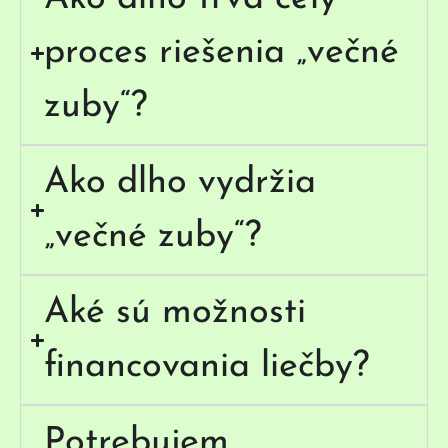
proces riešenia „večné
zuby“?
Ako dlho vydržia
„večné zuby“?
Aké sú možnosti
financovania liečby?
Potrebujem