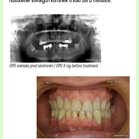
nasadenie všetkých koruniek trvalo asi 3 mesiace.
OPG snímoka pred ošetrením / OPG X ray before treatment