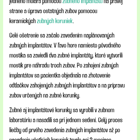
jedného molára pomocou
zubného implantátu
na pravej
strane a úprava ostatných zubov pomocou
keramických
zubných koruniek
.
Celé ošetrenie sa začalo zavedením naplánovaných
zubných implantátov. V ľavo hore namiesto pôvodného
mostíka sa zaviedli dva zubné implantáty, ktoré vytvorili
mostík pre náhradu troch zubov. Po zahojení zubných
implantátov sa pacientka objednala na zhotovenie
odtlačkov zahojených zubných implantátov a na prípravu
zubov určených na zubné korunky.
Zubné aj implantátové korunky sa vyrobili v zubnom
laboratóriu a nasadili sa pri jednom sedení. Celý proces
liečby od prvého zavedenia zubných implantátov až po