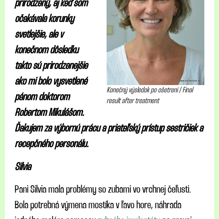
prirodzený, aj keď som
očakávala korunky
svetlejšie, ale v
konečnom dôsledku
takto sú prirodzenejšie
ako mi bolo vysvetlené
Konečný výsledok po ošetrení / Final
pánom doktorom
result after treatment
Robertom Mikulášom.
Ďakujem za výbornú
prácu a priateľský prístup sestričiek a
recepčného personálu.
Silvia
Pani Silvia mala problémy so zubami vo vrchnej čeľusti.
Bola potrebná výmena mostíka v ľavo hore, náhrada