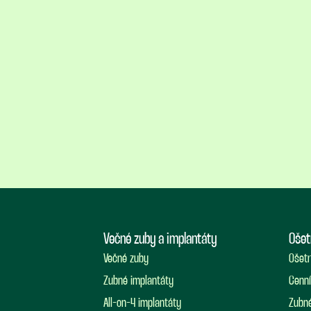
Večné zuby a implantáty
Ošet
Večné zuby
Ošetr
Zubné implantáty
Cenní
All-on-4 implantáty
Zubné