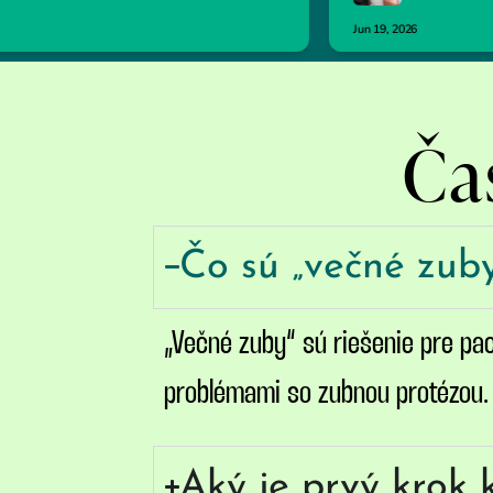
Ča
Čo sú „večné zub
„Večné zuby“ sú riešenie pre pa
problémami so zubnou protézou. S
Aký je prvý krok 