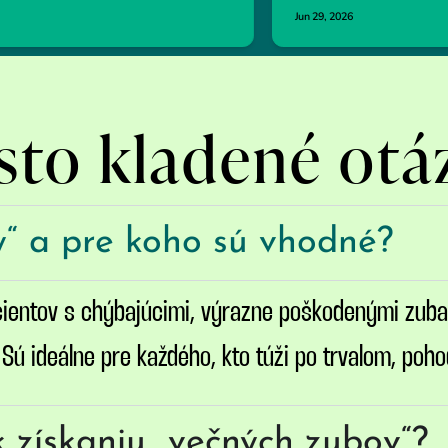
sto kladené otá
y“ a pre koho sú vhodné?
cientov s chýbajúcimi, výrazne poškodenými zub
ú ideálne pre každého, kto túži po trvalom, poho
k získaniu „večných zubov“?