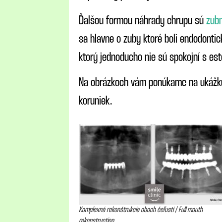
Ďalšou formou náhrady chrupu sú
zub
sa hlavne o zuby ktoré boli endodontic
ktorý jednoducho nie sú spokojní s est
Na obrázkoch vám ponúkame na ukážku
koruniek.
Komplexná rekonštrukcia oboch čeľustí / Full mouth
rekonstruction