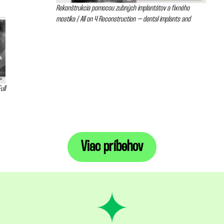
Rekonštrukcia pomocou zubných implantátov a fixného
mostíka / All on 4 Reconstruction – dental implants and
ull
Viac príbehov