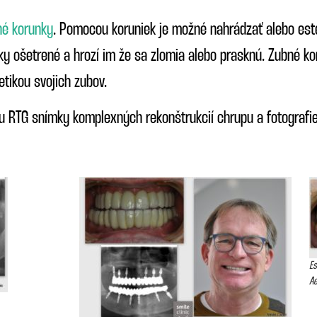
né korunky
. Pomocou koruniek je možné nahrádzať alebo este
ky ošetrené a hrozí im že sa zlomia alebo prasknú. Zubné ko
etikou svojich zubov.
 RTG snímky komplexných rekonštrukcií chrupu a fotografi
Es
Ae