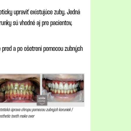
ticky upraviť existujúce zuby. Jedná
runky sú vhodné aj pre pacientov,
e pred a po ošetrení pomocou zubných
tetická úprava chrupu pomocou zubných koruniek /
sthetic teeth make over