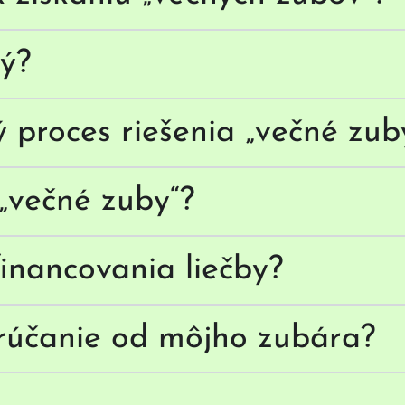
vý?
ý proces riešenia „večné zub
„večné zuby“?
inancovania liečby?
rúčanie od môjho zubára?