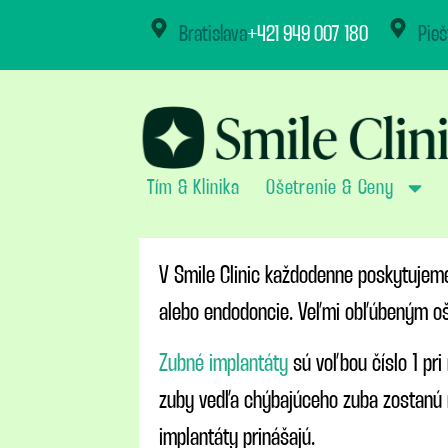
content
Bratislava
+421 949 007 180
Pieš
Tím & Klinika
Ošetrenie & Ceny
V Smile Clinic každodenne poskytujem
alebo endodoncie. Veľmi obľúbeným oše
Zubné implantáty
sú voľbou číslo 1 pri
zuby vedľa chýbajúceho zuba zostanú n
implantáty prinášajú.