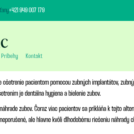
ťany
+421 949 007 179
Príbehy
Kontakt
e ošetrenie pacientom pomocou zubných implantátov, zubných
trením je dentálna hygiena a bielenie zubov.
 náhrade zubov. Čoraz viac pacientov sa prikláňa k tejto alt
eporušené, ale hlavne kvôli dlhodobému riešeniu náhrady ch