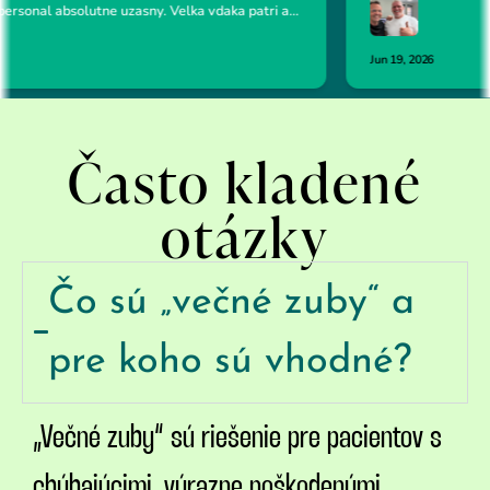
Často kladené
otázky
Čo sú „večné zuby“ a
pre koho sú vhodné?
„Večné zuby“ sú riešenie pre pacientov s
chýbajúcimi, výrazne poškodenými