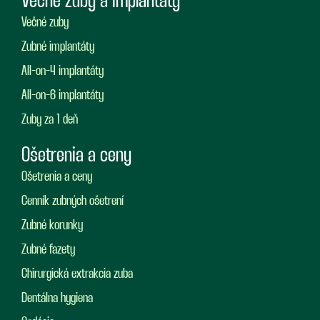
Večné zuby a implantáty
Večné zuby
Zubné implantáty
All-on-4 implantáty
All-on-6 implantáty
Zuby za 1 deň
Ošetrenia a ceny
Ošetrenia a ceny
Cenník zubných ošetrení
Zubné korunky
Zubné fazety
Chirurgická extrakcia zuba
Dentálna hygiena