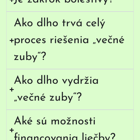
Ako dlho trvá celý
proces riešenia „večné
zuby“?
Ako dlho vydržia
„večné zuby“?
Aké sú možnosti
financovania liečby?