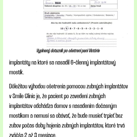
Vyplnený dotazník po ošetrení pani Victórie
implantáty na ktoré sa nasadil 6-členný implantátový
mostík.
Dôležitou výhodou ošetrenia pomocou zubných implantátov
v Smile Clinic je, že pacient po zavedení zubných
implantátov odchádza domov s nasadením dočasným
mostíkom a nemusí sa obávať, že bude musieť trpieť bez
zubov počas doby hojenia zubných implantátov, ktoré trvá
zväčša 2 až 3 mesiace.