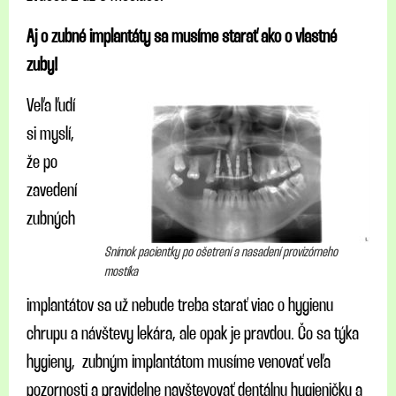
Aj o zubné implantáty sa musíme starať ako o vlastné
zuby!
Veľa ľudí
si myslí,
že po
zavedení
zubných
Snímok pacientky po ošetrení a nasadení provizórneho
mostíka
implantátov sa už nebude treba starať viac o hygienu
chrupu a návštevy lekára, ale opak je pravdou. Čo sa týka
hygieny, zubným implantátom musíme venovať veľa
pozornosti a pravidelne navštevovať dentálnu hygieničku a