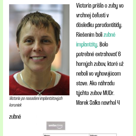
Victoria prišla o zuby vo
vrchnej čeľusti v
dôsledku parodontitídy.
Riešením boli
zubné
implantáty
. Bolo
potrebné extrahovať 6
horných zubov, ktoré už
neboli vo vyhovujúcom
stave. Ako náhradu
týchto zubov MUDr.
Victoria po nasadení implantátových
Marek Salka navrhol 4
koruniek
zubné