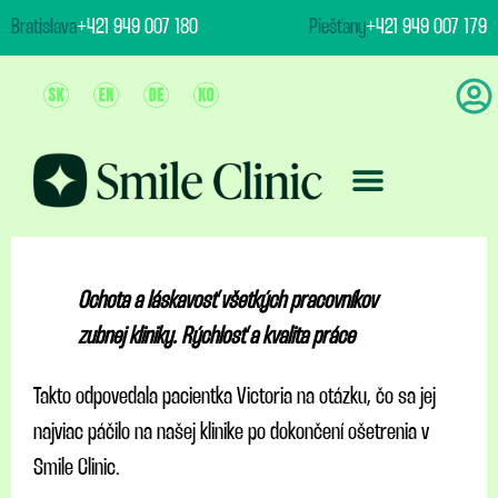
content
Bratislava
+421 949 007 180
Piešťany
+421 949 007 179
Ošetrenie & Ceny
Ochota a láskavosť všetkých pracovníkov
zubnej kliniky. Rýchlosť a kvalita práce
Takto odpovedala pacientka Victoria na otázku, čo sa jej
najviac páčilo na našej klinike po dokončení ošetrenia v
Smile Clinic.