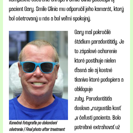
pacient Gary. Smile Clinic mu odporučil jeho kamarát, ktorý
bol ošetrovaný u nás a bol veľmi spokojný.
Gary mal pokročilé
štádium paradontitídy. Je
to zápalové ochorenie
ktoré postihuje nielen
ďasná ale aj kostné
tkanivo ktoré podopiera a
obklopuje
zuby. Parodontitída
doslova „rozpustila kosť
„v čeľusti pacienta. Bolo
Konečná fotografia po dokončení
potrebné extrahovať už
ošetrenia / Final photo after treatment