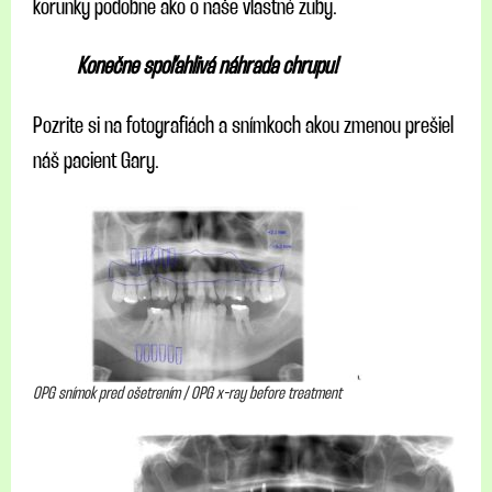
korunky podobne ako o naše vlastné zuby.
Konečne spoľahlivá náhrada chrupu!
Pozrite si na fotografiách a snímkoch akou zmenou prešiel
náš pacient Gary.
OPG snímok pred ošetrením / OPG x-ray before treatment