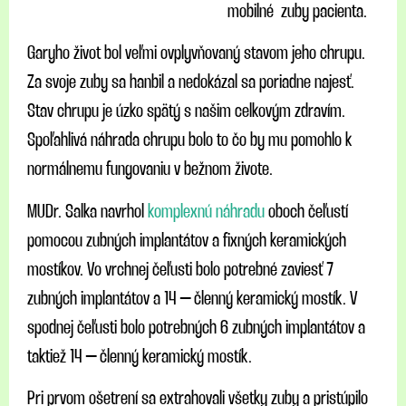
mobilné zuby pacienta.
Garyho život bol veľmi ovplyvňovaný stavom jeho chrupu.
Za svoje zuby sa hanbil a nedokázal sa poriadne najesť.
Stav chrupu je úzko spätý s našim celkovým zdravím.
Spoľahlivá náhrada chrupu bolo to čo by mu pomohlo k
normálnemu fungovaniu v bežnom živote.
MUDr. Salka navrhol
komplexnú náhradu
oboch čeľustí
pomocou zubných implantátov a fixných keramických
mostíkov. Vo vrchnej čeľusti bolo potrebné zaviesť 7
zubných implantátov a 14 – členný keramický mostík. V
spodnej čeľusti bolo potrebných 6 zubných implantátov a
taktiež 14 – členný keramický mostík.
Pri prvom ošetrení sa extrahovali všetky zuby a pristúpilo