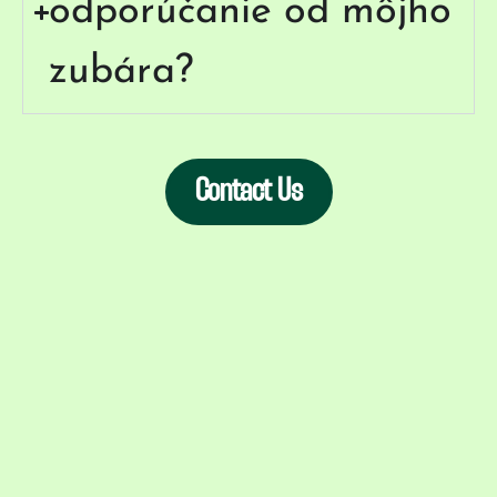
odporúčanie od môjho
zubára?
Contact Us