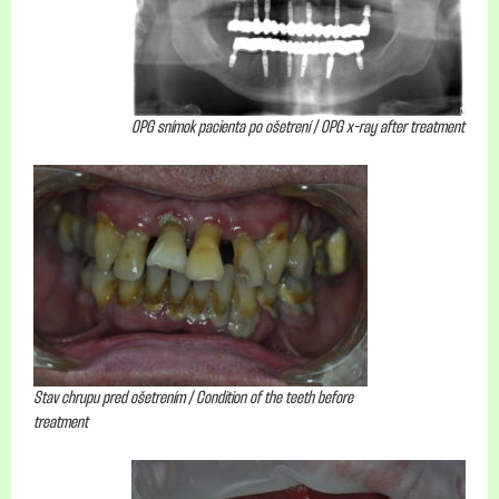
OPG snímok pacienta po ošetrení / OPG x-ray after treatment
Stav chrupu pred ošetrením / Condition of the teeth before
treatment