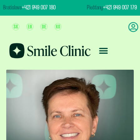
content
Bratislava
+421 949 007 180
Piešťany
+421 949 007 179
Ošetrenie & Ceny