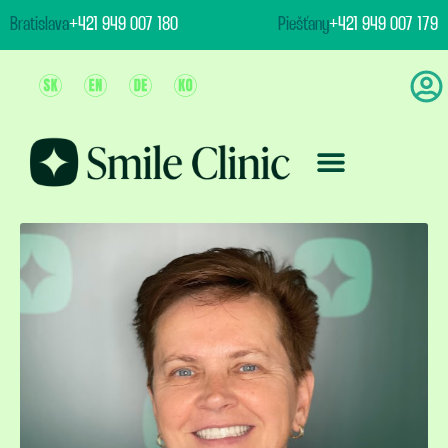
content
Bratislava
+421 949 007 180
Piešťany
+421 949 007 179
Ošetrenie & Ceny