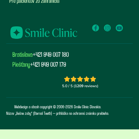
Pre pacientov zo zahraničia
Bratislava
+421 949 007 180
Piešťany
+421 949 007 179
Webdesign a obsah copyright © 2006-2026 Smile Clinic Slovakia.
Názov „Večne zuby“ (Eternal Teeth) – prihláška na ochrannú známku prebieha.