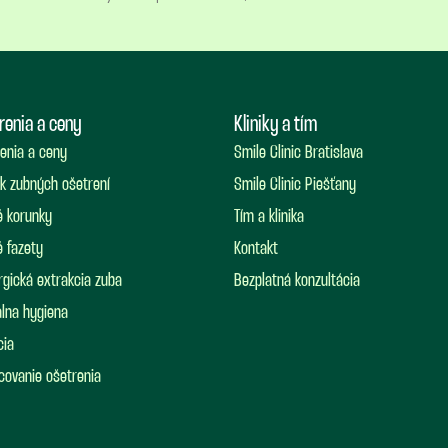
renia a ceny
Kliniky a tím
enia a ceny
Smile Clinic Bratislava
k zubných ošetrení
Smile Clinic Piešťany
 korunky
Tím a klinika
 fazety
Kontakt
rgická extrakcia zuba
Bezplatná konzultácia
lna hygiena
cia
covanie ošetrenia