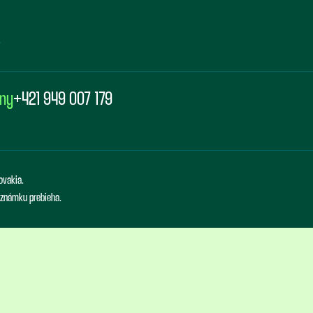
any
+421 949 007 179
ovakia.
ú známku prebieha.