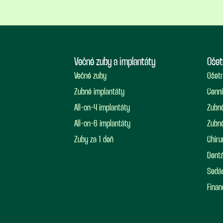
Večné zuby a implantáty
Ošet
Večné zuby
Ošetr
Zubné implantáty
Cenní
All-on-4 implantáty
Zubné
All-on-6 implantáty
Zubné
Zuby za 1 deň
Chiru
Dentá
Sedá
Finan