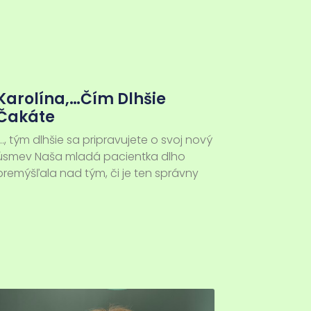
Karolína,…čím Dlhšie
Čakáte
…., tým dlhšie sa pripravujete o svoj nový
úsmev Naša mladá pacientka dlho
premýšľala nad tým, či je ten správny