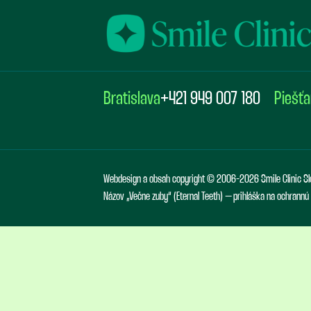
Bratislava
+421 949 007 180
Piešť
Webdesign a obsah copyright © 2006-2026 Smile Clinic Sl
Názov „Večne zuby“ (Eternal Teeth) – prihláška na ochrann