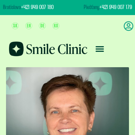
content
Bratislava
+421 949 007 180
Piešťany
+421 949 007 179
Ošetrenie & Ceny