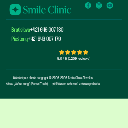
Bratislava
+421 949 007 180
Piešťany
+421 949 007 179
Webdesign a obsah copyright © 2006-2026 Smile Clinic Slovakia.
Názov „Večne zuby“ (Eternal Teeth) – prihláška na ochrannú známku prebieha.