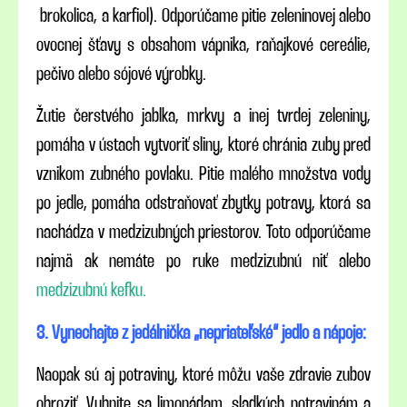
brokolica, a karfiol). Odporúčame pitie zeleninovej alebo
ovocnej šťavy s obsahom vápnika, raňajkové cereálie,
pečivo alebo sójové výrobky.
Žutie čerstvého jablka, mrkvy a inej tvrdej zeleniny,
pomáha v ústach vytvoriť sliny, ktoré chránia zuby pred
vznikom zubného povlaku. Pitie malého množstva vody
po jedle, pomáha odstraňovať zbytky potravy, ktorá sa
nachádza v medzizubných priestorov. Toto odporúčame
najmä ak nemáte po ruke medzizubnú niť alebo
medzizubnú kefku.
3. Vynechajte z jedálnička „nepriateľské“ jedlo a nápoje:
Naopak sú aj potraviny, ktoré môžu vaše zdravie zubov
ohroziť. Vyhnite sa limonádam, sladkých potravinám a