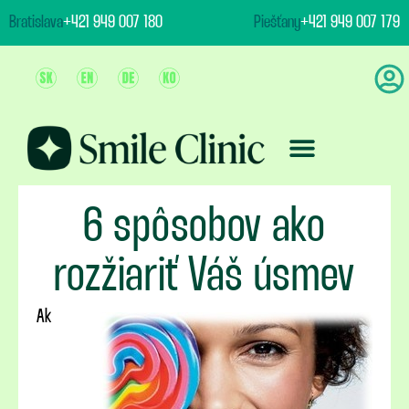
content
Bratislava
+421 949 007 180
Piešťany
+421 949 007 179
Ošetrenie & Ceny
6 spôsobov ako
rozžiariť Váš úsmev
Ak