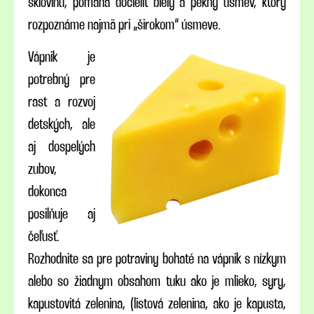
sklovinu, pomáha docieliť biely a pekný úsmev, ktorý
rozpoznáme najmä pri „širokom“ úsmeve.
Vápnik je
potrebný pre
rast a rozvoj
detských, ale
aj dospelých
zubov,
dokonca
posilňuje aj
čeľusť.
Rozhodnite sa pre potraviny bohaté na vápnik s nízkym
alebo so žiadnym obsahom tuku ako je mlieko, syry,
kapustovitá zelenina, (listová zelenina, ako je kapusta,