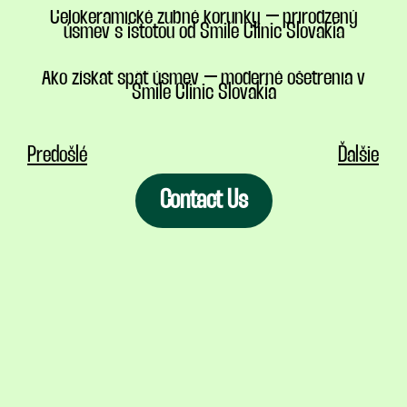
Celokeramické zubné korunky – prirodzený
úsmev s istotou od Smile Clinic Slovakia
Ako získať späť úsmev – moderné ošetrenia v
Smile Clinic Slovakia
Predošlé
Ďalšie
Contact Us