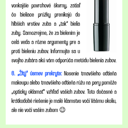
vonkajšie povrchové škvrny, zatiaľ
čo bieliace prúžky prenikajú do
hlbších vrstiev zuba a „tak“ bielia
zuby. Samozrejme, že za bielením je
celá veda a rôzne argumenty pre a
proti bieleniu zubov. Informujte sa u
svojho zubára akú vám odporúča metódu bielenia zubov.
6. „Žltý“ úsmev prekryte:
Nosenie tmavšieho odtieňa
makeupu alebo tmavšieho odtieňa rúžu na pery pomôže
„opticky oklamať“ vzhľad vašich zubov. Toto dočasné a
krátkodobé riešenie je malé klamstvo voči Vášmu okoliu,
ale nie voči vašim zubom 😉