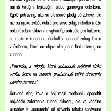
najmä tvrdým, lepkavým, alebo gumovým cukríkom.
Kyslé potraviny, ako sú citrusové plody sú zdravé, ale
nie sú nijako zvlášť dobré pre vaše zuby, nakoľko môžu
oslabiť zubnú sklovinu a vytvoriť prostredie pre baktérie.
To môže v konečnom dôsledku spôsobiť zubný kaz a
z
afarbenie, ktoré sa objaví ako jasné biele škvrny na
zuboch.
„Potraviny a nápoje, ktoré spôsobujú zvýšené riziko
vzniku škvŕn na zuboch, predstavujú veľké ohrozenie
bieleho úsmevu.“
Červené víno​​, káva a čaj majú tendenciu spôsobiť
najväčšie zafarbenie zubnej skloviny, ale vo väčšine
prípadov je „upustenie“ od užívania tabaku správnym