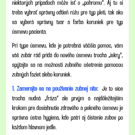
niektorých prípadoch môže ísť o „pohromu“. Aj tu si
treba vybrať správny odtieň rúžu pre typ pleti, tak ako
sa vyberá správny tvar a farba koruniek pre typ
úsmevu pacienta.
Pri type úsmevu, kde je potrebná väčšia pomoc, vám
váš zubár rád pridá do nového úsmevu trocha „iskry“,
spýtajte sa na možnosti zubného ošetrenia pomocou
zubných faziet alebo koruniek.
1. Zamerajte sa na používanie zubnej nite:
Je to síce
trocha nudná „fráza“ ale prvým a najdôležitejším
krokom pre dosiahnutie zdravého a pekného úsmevu je
správna ústna hygiena, kde patrí aj čistenie zubov po
každom hlavnom jedle.