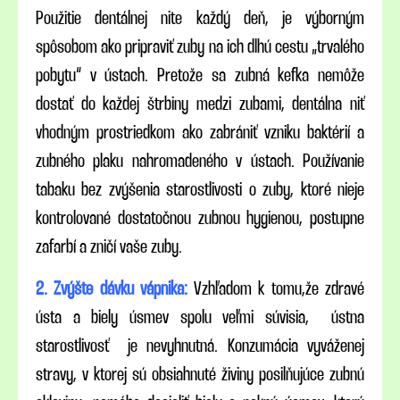
Použitie dentálnej nite každý deň, je výborným
spôsobom ako pripraviť zuby na ich dlhú cestu „trvalého
pobytu“ v ústach. Pretože sa zubná kefka nemôže
dostať do každej štrbiny medzi zubami, dentálna niť
vhodným prostriedkom ako zabrániť vzniku baktérií a
zubného plaku nahromadeného v ústach. Používanie
tabaku bez zvýšenia starostlivosti o zuby, ktoré nieje
kontrolované dostatočnou zubnou hygienou, postupne
zafarbí a zničí vaše zuby.
2. Zvýšte dávku vápnika:
Vzhľadom k tomu,že zdravé
ústa a biely úsmev spolu veľmi súvisia, ústna
starostlivosť je nevyhnutná. Konzumácia vyváženej
stravy, v ktorej sú obsiahnuté živiny posilňujúce zubnú