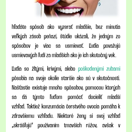
hľadáte spôsob ako vyzerať mladšie, bez minutia
veľkých zásob peňazí, štúdie ukázali, že jedným zo
spôsobov je viac sa usmievať. Ľudia považujú
usmievavých ľudí za mladších ako je ich skutočný vek.
Ľudia so žltými, krivými, alebo
poškodenými zubami
pôsobia na svoje okolie staršie ako sú v skutočnosti.
Našťastie existuje mnoho spôsobov, pomocou ktorých
sa dá týmto ľuďom pomôcť docieliť mladší
vzhľad. Taktiež konzumácia čerstvého ovocia pomáha k
zdravšiemu vzhľadu. Niektoré ženy si svoj vzhľad
„skrášľujú“ používaním tmavších rúžov, avšak v