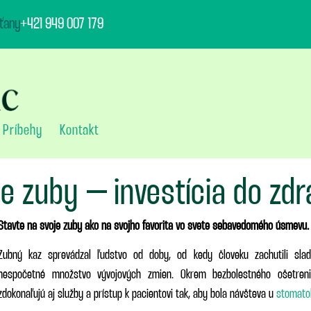
ťany
+421 949 007 179
Príbehy
Kontakt
e zuby – investícia do zdr
Stavte na svoje zuby ako na svojho favorita vo svete sebavedomého úsmevu.
Zubný kaz sprevádzal ľudstvo od doby, od kedy človeku zachutili slad
nespočetné množstvo vývojových zmien. Okrem bezbolestného ošetre
zdokonaľujú aj služby a prístup k pacientovi tak, aby bola návšteva u
stomato