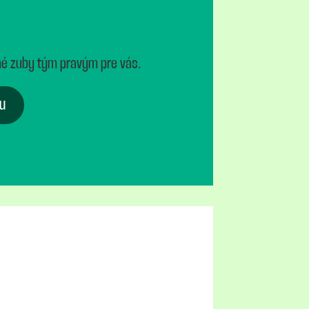
né zuby tým pravým pre vás.
u