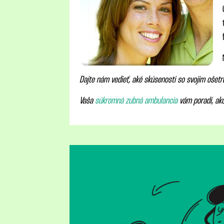
Dajte nám vedieť, aké skúsenosti so svojim ošet
Vaša
súkromná zubná ambulancia
vám poradí, ako