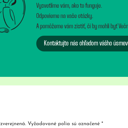
Vysvetlíme vám, ako to funguje.
Odpovieme na vaše otázky.
A pomôžeme vám zistiť, či by mohli byť Več
Kontaktujte nás ohľadom vášho úsmev
zverejnená.
Vyžadované polia sú označené
*