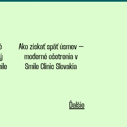
é
Ako získať späť úsmev –
ý
moderné ošetrenia v
ile
Smile Clinic Slovakia
Ďalšie