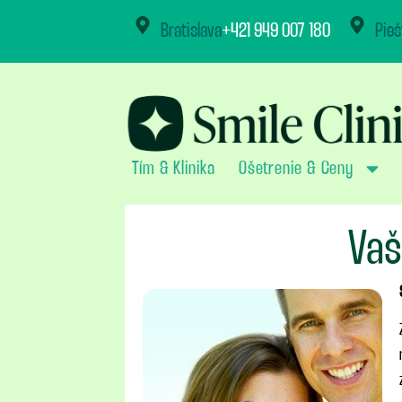
content
Bratislava
+421 949 007 180
Pieš
Tím & Klinika
Ošetrenie & Ceny
Vaš