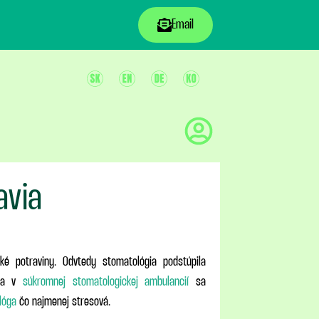
Email
avia
ké potraviny. Odvtedy stomatológia podstúpila
nia v
súkromnej stomatologickej ambulancií
sa
lóga
čo najmenej stresová.