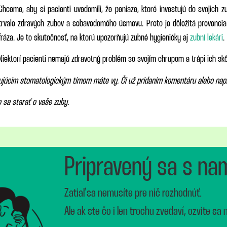
Chceme, aby si pacienti uvedomili, že peniaze, ktoré investujú do svojich z
trvale zdravých zubov a sebavedomého úsmevu. Preto je dôležitá prevencia 
fráza. Je to skutočnosť, na ktorú upozorňujú zubné hygieničky aj
zubní lekári
.
Niektorí pacienti nemajú zdravotný problém so svojím chrupom a trápi ich skô
rujúcim stomatologickým tímom máte vy. Či už pridaním komentáru alebo nap
 sa starať o vaše zuby.
Pripravený sa s na
Zatiaľ sa nemusíte pre nič rozhodnúť.
Ale ak ste čo i len trochu zvedaví, ozvite sa