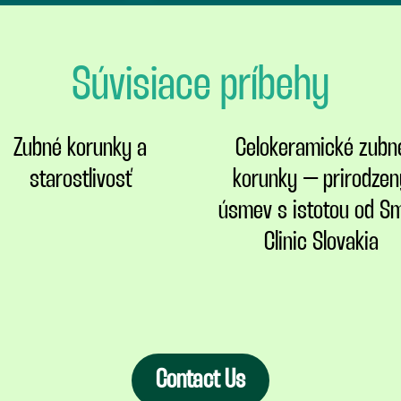
Súvisiace príbehy
Zubné korunky a
Celokeramické zubn
starostlivosť
korunky – prirodzen
úsmev s istotou od Sm
Clinic Slovakia
Contact Us