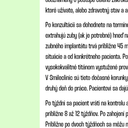
oboznámený o postupe celého zákroku. 
ktoré užívate, alebo zdravotný stav a a
Po konzultácii sa dohodnete na termín
extrahujú zuby (ak je potrebné) hneď 
zubného implantátu trvá približne 45 mi
situácie a od konkrétneho pacienta. P
vysokokvalitné titánom vystužené prov
V Smileclinic sú tieto dočasné korunk
druhý deň do práce. Pacientovi sa dajú a
Po týždni sa pacient vráti na kontrolu 
približne 8 až 12 týždňov. Po zahojení
Približne po dvoch týždňoch sa môžu n