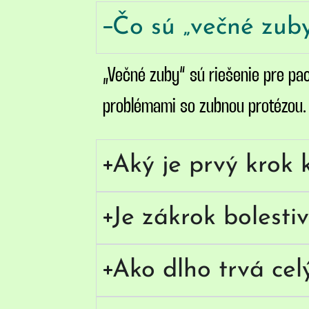
Čo sú „večné zub
„Večné zuby“ sú riešenie pre pa
problémami so zubnou protézou. S
Aký je prvý krok 
Je zákrok bolesti
Ako dlho trvá cel