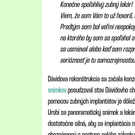
Konečne spoľahlivý zubný lekár!
Viem, že som Vám to už hovoril, a
Predtým som bol veľmi nespokoj
na ktorého by som sa spoľahol a
sa usmieval alebo keď som rozpr
serióznosť je tu samozrejmosťou
Dávidova rekonštrukcia sa začala kon
snímkov
posudzoval stav Dávidovho ch
pomocou zubných implantátov je dôleži
Urobí sa panoramatický snímok a lekár 
dostatočne silná, aby sa implantácia m