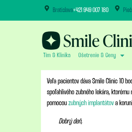
content
Bratislava
+421 949 007 180
Pieš
Tím & Klinika
Ošetrenie & Ceny
Veľa pacientov dáva Smile Clinic 10 bod
spoľahlivého zubného lekára, ktorému 
pomocou
zubných implantátov
a koruni
Dobrý deň,