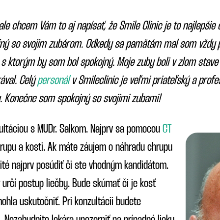
le chcem Vám to aj napísať, že Smile Clinic je to najlepšie 
ný so svojim zubárom. Odkedy sa pamätám mal som vždy pr
 s ktorým by som bol spokojný. Moje zuby boli v zlom sta
ával. Celý
personál
v Smileclinic je veľmi priateľský a profe
. Konečne som spokojný so svojimi zubami!
zultáciou s MUDr. Salkom. Najprv sa pomocou
CT
rupu a kosti. Ak máte záujem o náhradu chrupu
té najprv posúdiť či ste vhodným kandidátom.
určí postup liečby. Bude skúmať či je kosť
ohla uskutočniť. Pri konzultácii budete