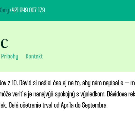
ťany
+421 949 007 179
Príbehy
Kontakt
ov z 10. Dávid si našiel čas aj na to, aby nám napísal e – m
môže veriť a je nanajvýš spokojný s výsledkom. Dávidova re
ek. Celé ošetrenie trval od Apríla do Septembra.