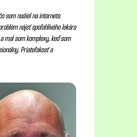
čo som našiel na internete.
oblém nájsť spoľahlivého lekára
ve a mal som komplexy, keď som
sionálny. Priateľskosť a