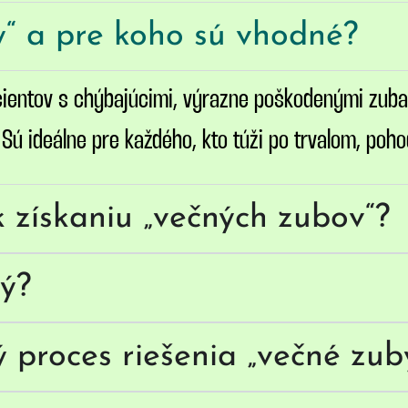
y“ a pre koho sú vhodné?
cientov s chýbajúcimi, výrazne poškodenými zub
ú ideálne pre každého, kto túži po trvalom, poho
k získaniu „večných zubov“?
vý?
ý proces riešenia „večné zub