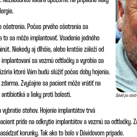
Nezabudnite lekára upozorniť na prípadné lieky
lergie.
e ošetrenia. Počas prvého ošetrenia sa
na to sa môže implantovať. Vsadenie jedného
nút. Niekedy aj dlhšie, alebo kratšie záleží od
o implantovaní sa vezmú odtlačky a vyrobia sa
izória ktoré Vám budú slúžiť počas doby hojenia.
y zdarma. Zvyčajne sa pacient môže vrátiť na
ntibiotiká a lieky proti bolesti.
Dávid po ošetr
a vybratie stehov. Hojenie implantátov trvá
 pacient príde na odkrytie implantátov a vezmú sa odtlačky. 
asádzať korunky. Tak ako to bolo v Dávidovom prípade.