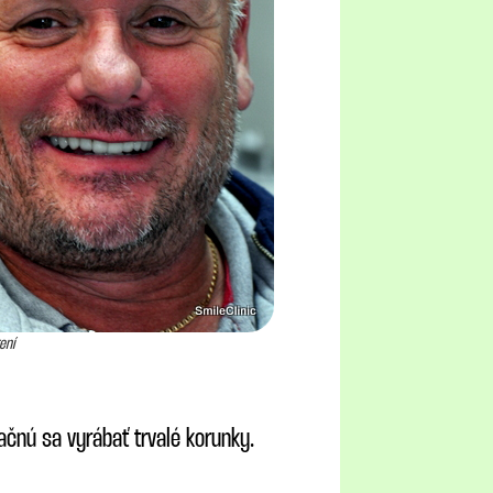
ení
Začnú sa vyrábať trvalé korunky.