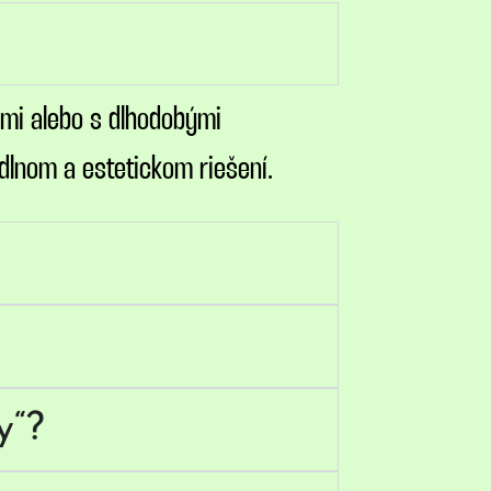
ami alebo s dlhodobými
dlnom a estetickom riešení.
y“?