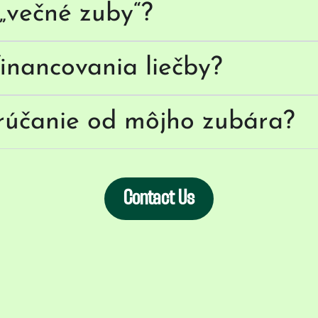
„večné zuby“?
inancovania liečby?
rúčanie od môjho zubára?
Contact Us