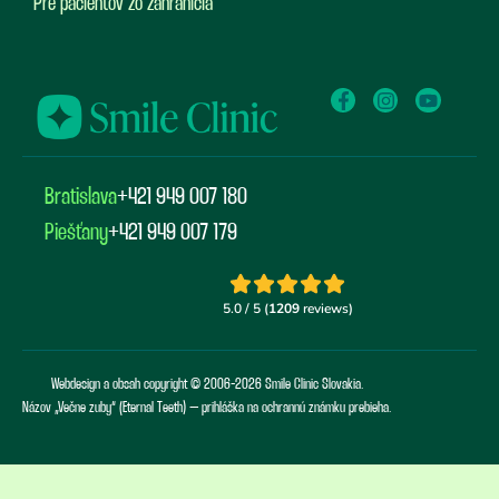
Pre pacientov zo zahraničia
Bratislava
+421 949 007 180
Piešťany
+421 949 007 179
Webdesign a obsah copyright © 2006-2026 Smile Clinic Slovakia.
Názov „Večne zuby“ (Eternal Teeth) – prihláška na ochrannú známku prebieha.