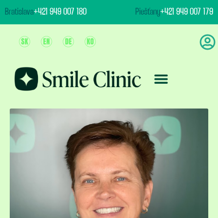
content
Bratislava
+421 949 007 180
Piešťany
+421 949 007 179
Ošetrenie & Ceny