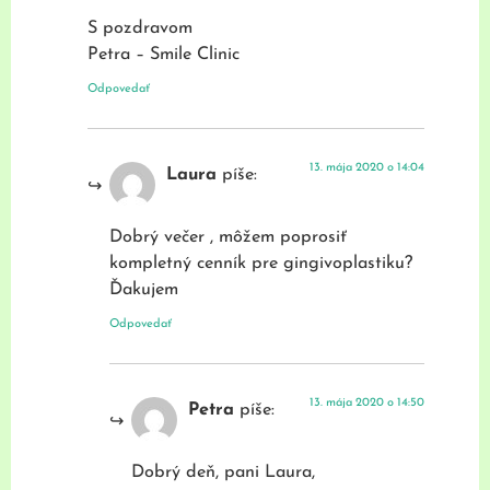
S pozdravom
Petra – Smile Clinic
Odpovedať
13. mája 2020 o 14:04
Laura
píše:
Dobrý večer , môžem poprosiť
kompletný cenník pre gingivoplastiku?
Ďakujem
Odpovedať
13. mája 2020 o 14:50
Petra
píše:
Dobrý deň, pani Laura,