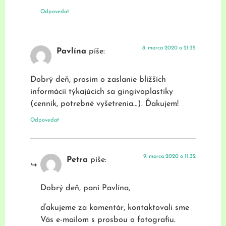
Odpovedať
8. marca 2020 o 21:35
Pavlína
píše:
Dobrý deň, prosím o zaslanie bližších
informácií týkajúcich sa gingivoplastiky
(cenník, potrebné vyšetrenia…). Ďakujem!
Odpovedať
9. marca 2020 o 11:32
Petra
píše:
Dobrý deň, pani Pavlína,
ďakujeme za komentár, kontaktovali sme
Vás e-mailom s prosbou o fotografiu.