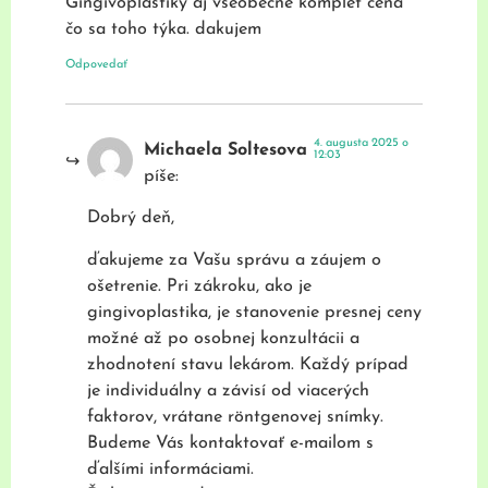
Gingivoplastiky aj všeobecne komplet cena
čo sa toho týka. dakujem
Odpovedať
4. augusta 2025 o
Michaela Soltesova
12:03
píše:
Dobrý deň,
ďakujeme za Vašu správu a záujem o
ošetrenie. Pri zákroku, ako je
gingivoplastika, je stanovenie presnej ceny
možné až po osobnej konzultácii a
zhodnotení stavu lekárom. Každý prípad
je individuálny a závisí od viacerých
faktorov, vrátane röntgenovej snímky.
Budeme Vás kontaktovať e-mailom s
ďalšími informáciami.