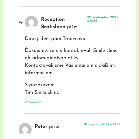
20. septembra 2023
Reception
o 10:16
Bratislava
píše:
Dobrý deň, pani Trnovcová
Ďakujeme, že ste kontaktovali Smile clinic
ohľadom gingivoplatiky.
Kontaktovali sme Vás emailom s ďalšími
informáciami.
S pozdravom
Tím Smile clinic
Odpovedať
18. augusta 2022 o 13:29
Peter
píše: