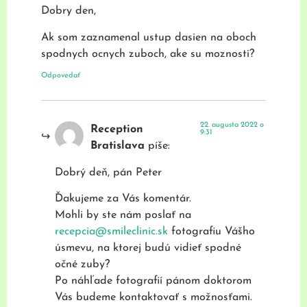
Dobry den,
Ak som zaznamenal ustup dasien na oboch
spodnych ocnych zuboch, ake su moznosti?
Odpovedať
22. augusta 2022 o
Reception
9:31
Bratislava
píše:
Dobrý deň, pán Peter
Ďakujeme za Vás komentár.
Mohli by ste nám poslať na
recepcia@smileclinic.sk
fotografiu Vášho
úsmevu, na ktorej budú vidieť spodné
očné zuby?
Po náhľade fotografií pánom doktorom
Vás budeme kontaktovať s možnosťami.