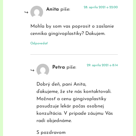
28. apríla 2021 o 22:00
Anita
píše:
Mohla by som vas poprosit o zaslanie
cennika gingivoplastiky? Dakujem.
Odpovedať
29. apríla 2021 o 8:14
Petra
píše:
Dobrý deň, pani Anita,
ďakujeme, že ste nás kontaktovali.
Možnosť a cenu gingivoplastiky
posudzuje lekár počas osobnej
konzultácia. V prípade záujmu Vás
radi objednáme.
S pozdravom