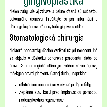
gingivoplastika
Nielen zuby, ale aj zdravé a pekné ďasná sú súčasťou
dokonalého úsmevu. Prečítajte si pár informácií o
chirurgickej úprave ďasna, teda gingivoplastike.
Stomatologická chirurgia
Niektoré nedostatky ďasien vznikajú už pri narodení, iné
sa objavia v dôsledku ochorenia parodontu alebo po
úraze. Stomatologická chirurgia zahŕňa rôzne úpravy
mäkkých a tvrdých tkanív ústnej dutiny, napríklad:
odstránime neestetické väzivové pruhy a ťahy,
zlepšíme stav kosti pred implantáciou pomocou
riadenej kostnej regenerácie,