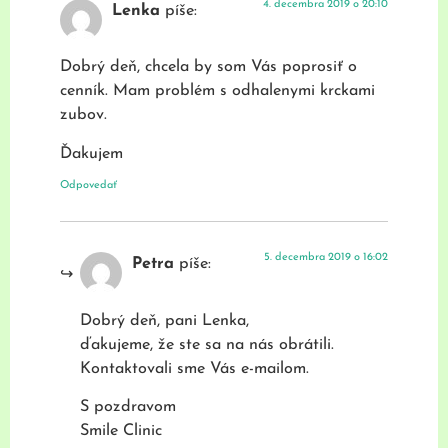
4. decembra 2019 o 20:10
Lenka
píše:
Dobrý deň, chcela by som Vás poprosiť o
cenník. Mam problém s odhalenymi krckami
zubov.
Ďakujem
Odpovedať
5. decembra 2019 o 16:02
Petra
píše:
Dobrý deň, pani Lenka,
ďakujeme, že ste sa na nás obrátili.
Kontaktovali sme Vás e-mailom.
S pozdravom
Smile Clinic