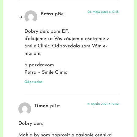
25. mája 2021 o 17:43
Petra
píše:
Dobrý deň, pani EF,
ďakujeme za Váš záujem o ošetrenie v
Smile Clinic. Odpovedala som Vám e-
mailom.
S pozdravom
Petra – Smile Clinic
Odpovedať
6. apríla 2021 o 19:42
Timea
píše:
Dobry den,
Mohla by som poprosit o zaslanie cennika