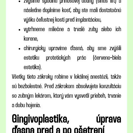
zvýšime spodinu prínosovej dutiny (sinus lift) a
následne doplníme kosť, aby ste mali dostatočnú
výšku čeľustnej kosti pred implantáciou,
vytrhneme mliečne a trvalé zuby alebo ich
korene,
chirurgicky upravíme ďasná, aby sme zvýšili
estetiku protetických prác (červeno-biela
estetika).
Všetky tieto zákroky robíme v lokálnej anestézii, takže
sú bezbolestné. Pred zákrokom absolvujete konzultáciu
so zubným lekárom, ktorý vám vysvetlí priebeh, trvanie
a dobu hojenia.
Gingivoplastika, úprava
ďasna pred a po ošetrení