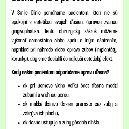
V Smile Clinic pomáhame pacientom, ktorí nie sú
spokojní s estetikou svojich ďasien, úpravou zvanou
gingivoplastika. Tento chirurgický zákrok môžeme
vykonať samostatne alebo spolu s iným ošetrením,
napríklad pri náhrade alebo oprave zubov (implantáty,
korunky), aby sme dosiahli čo najlepší estetický efekt.
Kedy našim pacientom odporúčame úpravu ďasna?
ak pri úsmeve vidno veľkú časť ďasna medzi
zubami a vrchnou perou,
ak mäkké tkanivo ďasien prerastá cez zuby a
zakrýva ich plochu,
ak ďasno ustupuje a zuby pôsobia dlhšie.