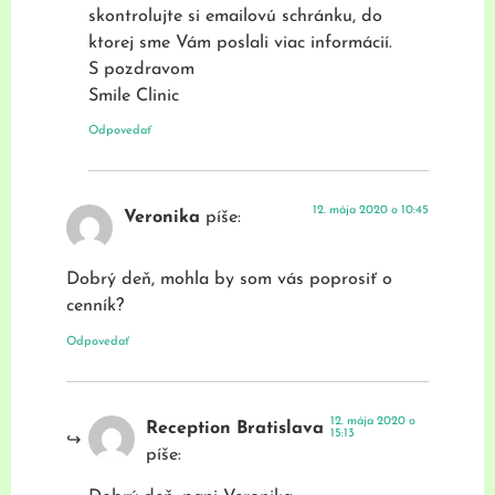
skontrolujte si emailovú schránku, do
ktorej sme Vám poslali viac informácií.
S pozdravom
Smile Clinic
Odpovedať
12. mája 2020 o 10:45
Veronika
píše:
Dobrý deň, mohla by som vás poprosiť o
cenník?
Odpovedať
12. mája 2020 o
Reception Bratislava
15:13
píše: