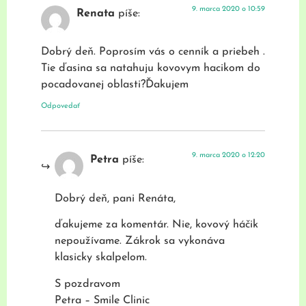
9. marca 2020 o 10:59
Renata
píše:
Dobrý deň. Poprosím vás o cenník a priebeh .
Tie ďasina sa natahuju kovovym hacikom do
pocadovanej oblasti?Ďakujem
Odpovedať
9. marca 2020 o 12:20
Petra
píše:
Dobrý deň, pani Renáta,
ďakujeme za komentár. Nie, kovový háčik
nepoužívame. Zákrok sa vykonáva
klasicky skalpelom.
S pozdravom
Petra – Smile Clinic