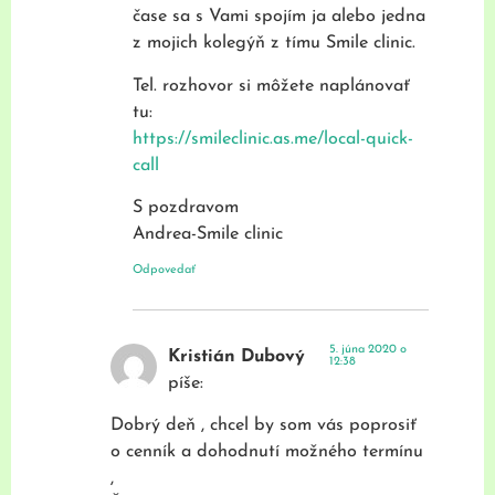
čase sa s Vami spojím ja alebo jedna
z mojich kolegýň z tímu Smile clinic.
Tel. rozhovor si môžete naplánovať
tu:
https://smileclinic.as.me/local-quick-
call
S pozdravom
Andrea-Smile clinic
Odpovedať
5. júna 2020 o
Kristián Dubový
12:38
píše:
Dobrý deň , chcel by som vás poprosiť
o cenník a dohodnutí možného termínu
,