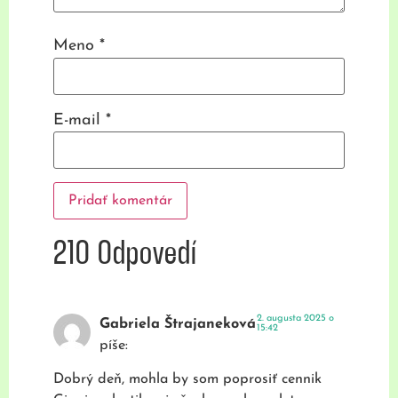
Meno
*
E-mail
*
210 Odpovedí
2. augusta 2025 o
Gabriela Štrajaneková
15:42
píše:
Dobrý deň, mohla by som poprosiť cennik