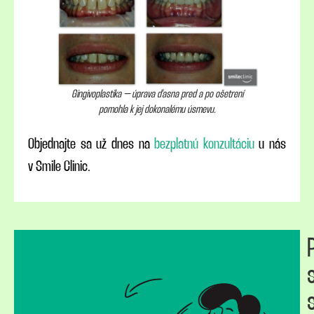
Gingivoplastika – úprava ďasna pred a po ošetrení
pomohla k jej dokonalému úsmevu.
Objednajte sa už dnes na
bezplatnú konzultáciu
u nás
v Smile Clinic.