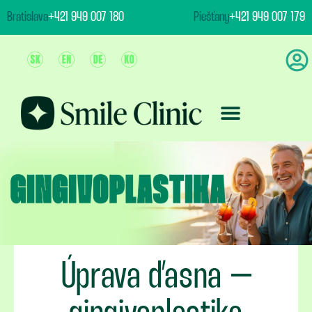
content
Bratislava
+421 949 007 180
Piešťany
+421 949 007 179
Ošetrenie & Ceny
Úprava ďasna –