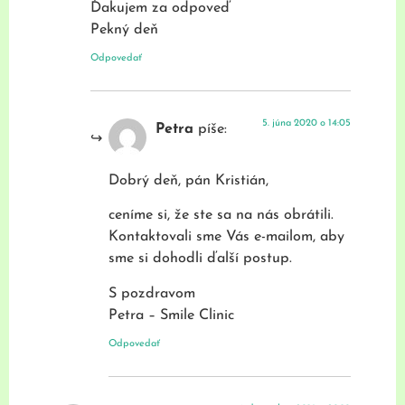
Ďakujem za odpoveď
Pekný deň
Odpovedať
5. júna 2020 o 14:05
Petra
píše:
Dobrý deň, pán Kristián,
ceníme si, že ste sa na nás obrátili.
Kontaktovali sme Vás e-mailom, aby
sme si dohodli ďalší postup.
S pozdravom
Petra – Smile Clinic
Odpovedať