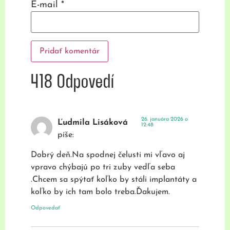
E-mail
*
418 Odpovedí
26. januára 2026 o
Ľudmila Lisáková
12:48
píše:
Dobrý deň.Na spodnej čelusti mi vľavo aj
vpravo chýbajú po tri zuby vedľa seba
.Chcem sa spýtať koľko by stáli implantáty a
koľko by ich tam bolo treba.Ďakujem.
Odpovedať