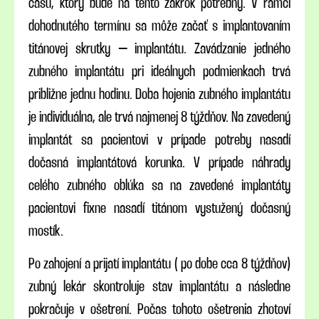
času, ktorý bude na tento zákrok potrebný. V rámci
dohodnutého termínu sa môže začať s implantovaním
titánovej skrutky – implantátu. Zavádzanie jedného
zubného implantátu pri ideálnych podmienkach trvá
približne jednu hodinu. Doba hojenia zubného implantátu
je individuálna, ale trvá najmenej 8 týždňov. Na zavedený
implantát sa pacientovi v prípade potreby nasadí
dočasná implantátová korunka. V prípade náhrady
celého zubného oblúka sa na zavedené implantáty
pacientovi fixne nasadí titánom vystužený dočasný
mostík.
Po zahojení a prijatí implantátu ( po dobe cca 8 týždňov)
zubný lekár skontroluje stav implantátu a následne
pokračuje v ošetrení. Počas tohoto ošetrenia zhotoví