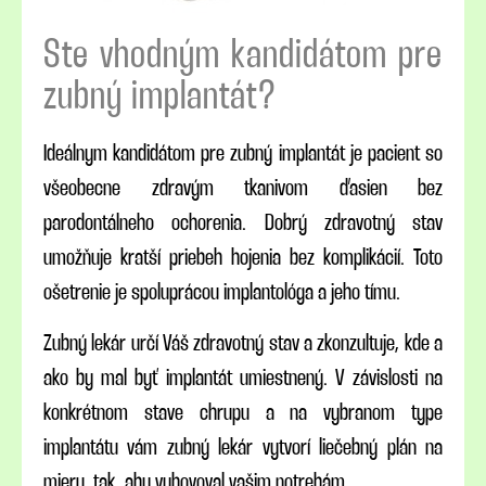
Ste vhodným kandidátom pre
zubný implantát?
Ideálnym kandidátom pre zubný implantát je pacient so
všeobecne zdravým tkanivom ďasien bez
parodontálneho ochorenia. Dobrý zdravotný stav
umožňuje kratší priebeh hojenia bez komplikácií. Toto
ošetrenie je spoluprácou implantológa a jeho tímu.
Zubný lekár určí Váš zdravotný stav a zkonzultuje, kde a
ako by mal byť implantát umiestnený. V závislosti na
konkrétnom stave chrupu a na vybranom type
implantátu vám zubný lekár vytvorí liečebný plán na
mieru, tak, aby vyhovoval vašim potrebám.