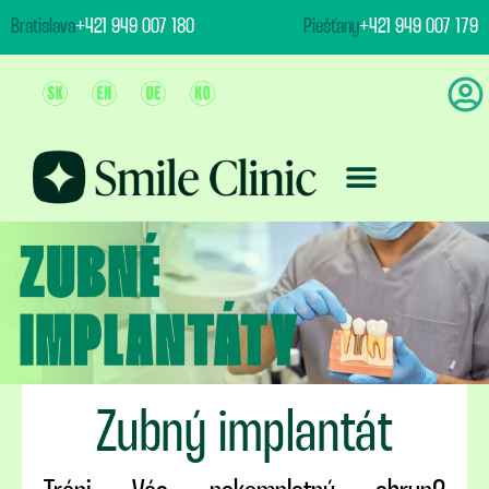
content
Bratislava
+421 949 007 180
Piešťany
+421 949 007 179
Ošetrenie & Ceny
Zubný implantát