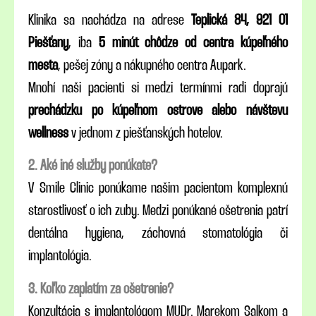
Klinika sa nachádza na adrese
Teplická 84, 921 01
Piešťany
, iba
5 minút chôdze od centra kúpeľného
mesta
, pešej zóny a nákupného centra Aupark.
Mnohí naši pacienti si medzi termínmi radi doprajú
prechádzku po kúpeľnom ostrove alebo návštevu
wellness
v jednom z piešťanských hotelov.
2. Aké iné služby ponúkate?
V Smile Clinic ponúkame našim pacientom komplexnú
starostlivosť o ich zuby. Medzi ponúkané ošetrenia patrí
dentálna hygiena, záchovná stomatológia či
implantológia.
3. Koľko zaplatím za ošetrenie?
Konzultácia s implantológom MUDr. Marekom Salkom a