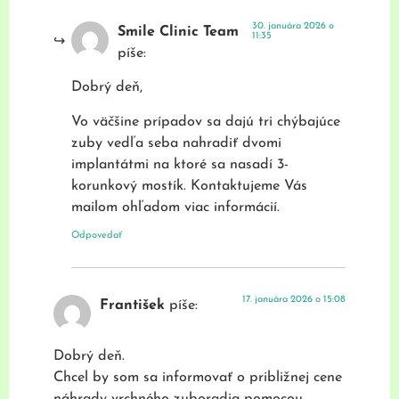
30. januára 2026 o
Smile Clinic Team
11:35
píše:
Dobrý deň,
Vo väčšine prípadov sa dajú tri chýbajúce
zuby vedľa seba nahradiť dvomi
implantátmi na ktoré sa nasadí 3-
korunkový mostík. Kontaktujeme Vás
mailom ohľadom viac informácií.
Odpovedať
17. januára 2026 o 15:08
František
píše:
Dobrý deň.
Chcel by som sa informovať o približnej cene
náhrady vrchného zuboradia pomocou