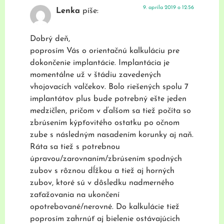
9. apríla 2019 o 12:56
Lenka
píše:
Dobrý deň,
poprosím Vás o orientačnú kalkuláciu pre
dokončenie implantácie. Implantácia je
momentálne už v štádiu zavedených
vhojovacích valčekov. Bolo riešených spolu 7
implantátov plus bude potrebný ešte jeden
medzičlen, pričom v ďalšom sa tiež počíta so
zbrúsením kýpťovitého ostatku po očnom
zube s následným nasadením korunky aj naň.
Ráta sa tiež s potrebnou
úpravou/zarovnaním/zbrúsením spodných
zubov s rôznou dĺžkou a tiež aj horných
zubov, ktoré sú v dôsledku nadmerného
zaťažovania na ukončení
opotrebované/nerovné. Do kalkulácie tiež
poprosím zahrnúť aj bielenie ostávajúcich