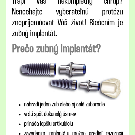
Trápi Vás nekompletný chrup?
Nenechajte vyberateľnú protézu
znepríjemňovať Váš život! Riešením je
zubný implantát.
Prečo zubný implantát?
nahradí jeden zub alebo aj celé zuboradie
vráti späť dokonalý úsmev
prináša lepšiu artikuláciu
zavedením implantátu možno predísť rezorpcii