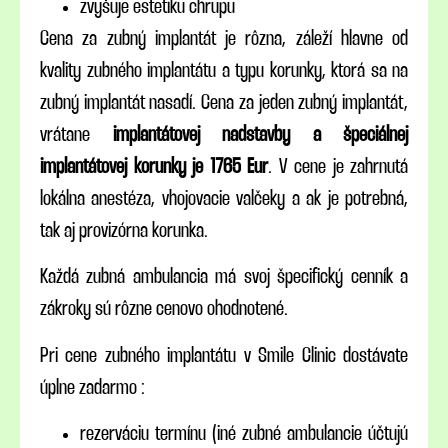
zvyšuje estetiku chrupu
Cena za zubný implantát je rôzna, záleží hlavne od
kvality zubného implantátu a typu korunky, ktorá sa na
zubný implantát nasadí. Cena za jeden zubný implantát,
vrátane
implantátovej nadstavby a špeciálnej
implantátovej korunky je 1765 Eur
. V cene je zahrnutá
lokálna anestéza, vhojovacie valčeky a ak je potrebná,
tak aj provizórna korunka.
Každá zubná ambulancia má svoj špecifický cenník a
zákroky sú rôzne cenovo ohodnotené.
Pri cene zubného implantátu v Smile Clinic dostávate
úplne zadarmo :
rezerváciu termínu (iné zubné ambulancie účtujú