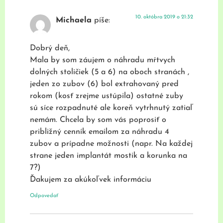
10. októbra 2019 o 21:32
Michaela
píše:
Dobrý deň,
Mala by som záujem o náhradu mŕtvych
dolných stoličiek (5 a 6) na oboch stranách ,
jeden zo zubov (6) bol extrahovaný pred
rokom (kosť zrejme ustúpila) ostatné zuby
sú síce rozpadnuté ale koreň vytrhnutý zatiaľ
nemám. Chcela by som vás poprosiť o
približný cenník emailom za náhradu 4
zubov a prípadne možnosti (napr. Na každej
strane jeden implantát mostik a korunka na
7?)
Ďakujem za akúkoľvek informáciu
Odpovedať